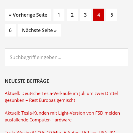
Go
Go
Go
Go
Go
« Vorherige Seite
1
2
3
4
5
to
to
to
to
to
Go
page
page
page
page
page
6
Nächste Seite »
to
page
Suchbegriff
eingeben...
NEUESTE BEITRÄGE
Aktuell: Deutsche Tesla-Verkäufe im Juli um zwei Drittel
gesunken – Rest Europas gemischt
Aktuell: Tesla-Kunden mit Light-Version von FSD melden
ausfallende Computer-Hardware
Tesla-Woche 31/26: 10 Mio. E-Autos, LFP aus USA, PV-