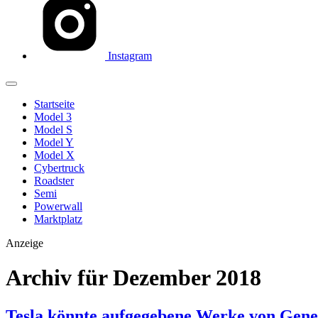
Instagram
Startseite
Model 3
Model S
Model Y
Model X
Cybertruck
Roadster
Semi
Powerwall
Marktplatz
Anzeige
Archiv für Dezember 2018
Tesla könnte aufgegebene Werke von Gen