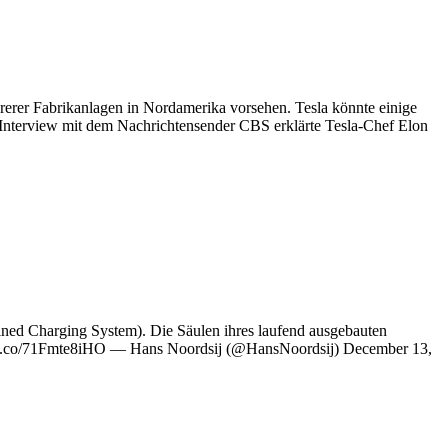
erer Fabrikanlagen in Nordamerika vorsehen. Tesla könnte einige
nterview mit dem Nachrichtensender CBS erklärte Tesla-Chef Elon
ined Charging System). Die Säulen ihres laufend ausgebauten
tps://t.co/71Fmte8iHO — Hans Noordsij (@HansNoordsij) December 13,