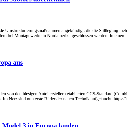
de Umstrukturierungsmaßnahmen angekündigt, die die Stilllegung mehr
en drei Montagewerke in Nordamerika geschlossen werden. In einem I
ropa aus
h den von den hiesigen Autoherstellern etablierten CCS-Standard (Comb
um. Im Netz sind nun erste Bilder der neuen Technik aufgetaucht. ht
 Model 3 in Europa landen