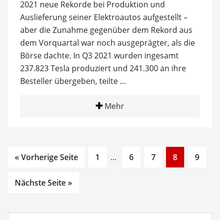
2021 neue Rekorde bei Produktion und
Auslieferung seiner Elektroautos aufgestellt –
aber die Zunahme gegenüber dem Rekord aus
dem Vorquartal war noch ausgeprägter, als die
Börse dachte. In Q3 2021 wurden ingesamt
237.823 Tesla produziert und 241.300 an ihre
Besteller übergeben, teilte …
Mehr
Go
Interim
Go
Go
Go
Go
« Vorherige Seite
1
…
6
7
8
9
to
pages
to
to
to
to
page
omitted
page
page
page
page
Nächste Seite »
Suchbegriff