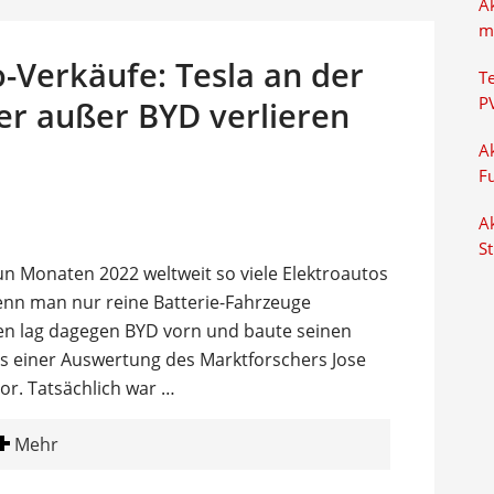
A
m
-Verkäufe: Tesla an der
T
P
ler außer BYD verlieren
Ak
F
Ak
S
n Monaten 2022 weltweit so viele Elektroautos
 wenn man nur reine Batterie-Fahrzeuge
en lag dagegen BYD vorn und baute seinen
s einer Auswertung des Marktforschers Jose
or. Tatsächlich war …
Mehr