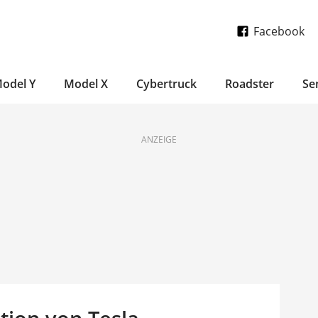
Facebook
odel Y
Model X
Cybertruck
Roadster
Se
ANZEIGE