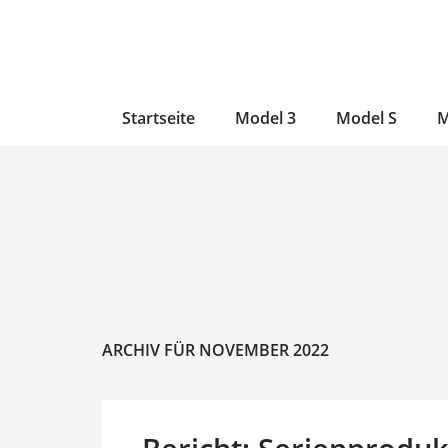
Zum
Skip
Zum
Inhalt
to
Inhalt
wechseln
main
wechseln
content
Startseite
Model 3
Model S
M
ARCHIV FÜR NOVEMBER 2022