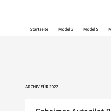
Zum
Skip
Zum
Inhalt
to
Inhalt
wechseln
main
wechseln
content
Startseite
Model 3
Model S
M
ARCHIV FÜR 2022