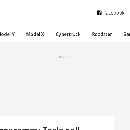
Facebook
odel Y
Model X
Cybertruck
Roadster
Se
ANZEIGE