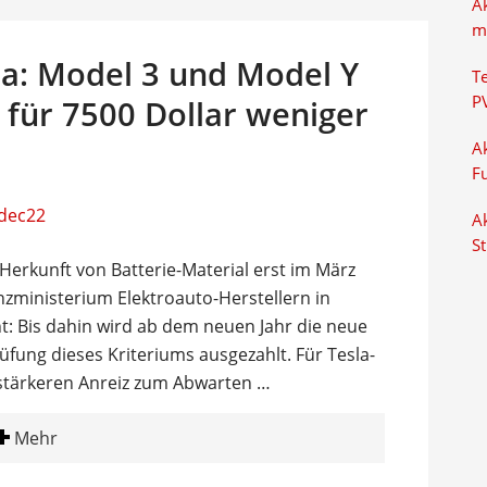
A
m
la: Model 3 und Model Y
T
P
 für 7500 Dollar weniger
Ak
F
Ak
S
 Herkunft von Batterie-Material erst im März
nzministerium Elektroauto-Herstellern in
: Bis dahin wird ab dem neuen Jahr die neue
fung dieses Kriteriums ausgezahlt. Für Tesla-
 stärkeren Anreiz zum Abwarten …
Mehr