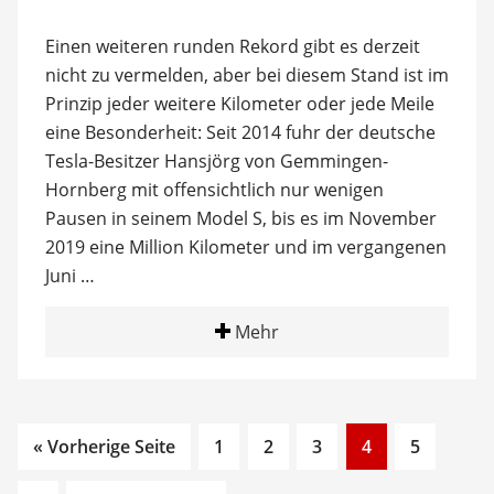
Einen weiteren runden Rekord gibt es derzeit
nicht zu vermelden, aber bei diesem Stand ist im
Prinzip jeder weitere Kilometer oder jede Meile
eine Besonderheit: Seit 2014 fuhr der deutsche
Tesla-Besitzer Hansjörg von Gemmingen-
Hornberg mit offensichtlich nur wenigen
Pausen in seinem Model S, bis es im November
2019 eine Million Kilometer und im vergangenen
Juni …
Mehr
Go
Go
Go
Go
Go
« Vorherige Seite
1
2
3
4
5
to
to
to
to
to