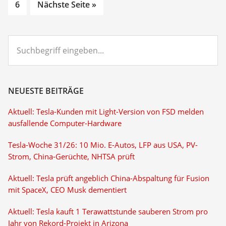
Go
page
page
page
page
page
6
Nächste Seite »
to
page
Suchbegriff
eingeben...
NEUESTE BEITRÄGE
Aktuell: Tesla-Kunden mit Light-Version von FSD melden
ausfallende Computer-Hardware
Tesla-Woche 31/26: 10 Mio. E-Autos, LFP aus USA, PV-
Strom, China-Gerüchte, NHTSA prüft
Aktuell: Tesla prüft angeblich China-Abspaltung für Fusion
mit SpaceX, CEO Musk dementiert
Aktuell: Tesla kauft 1 Terawattstunde sauberen Strom pro
Jahr von Rekord-Projekt in Arizona