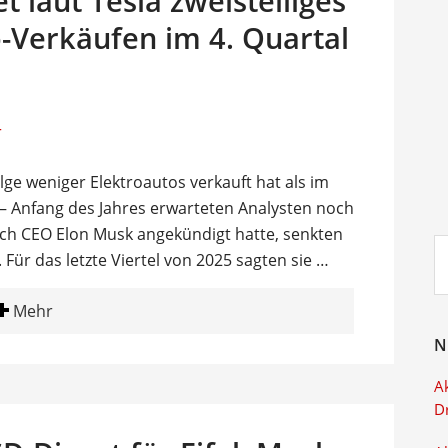
t laut Tesla zweistelliges
-Verkäufen im 4. Quartal
lge weniger Elektroautos verkauft hat als im
t – Anfang des Jahres erwarteten Analysten noch
uch CEO Elon Musk angekündigt hatte, senkten
Su
Für das letzte Viertel von 2025 sagten sie …
ei
Mehr
N
Ak
D