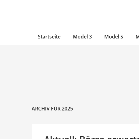
Zum
Skip
Zum
Inhalt
to
Inhalt
wechseln
main
wechseln
content
Startseite
Model 3
Model S
M
ARCHIV FÜR 2025