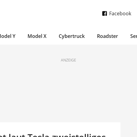
Facebook
odel Y
Model X
Cybertruck
Roadster
Se
ANZEIGE