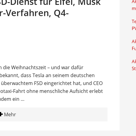
D-Dienst für Eifel, Musk
A
m
r-Verfahren, Q4-
T
P
Ak
F
Ak
 in die Weihnachtszeit – und war dafür
S
bekannt, dass Tesla an seinem deutschen
t überwachtem FSD eingerichtet hat, und CEO
botaxi-Fahrt ohne menschliche Aufsicht erlebt
zudem ein …
Mehr