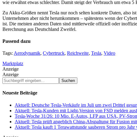
wie erwähnt etwas schlechter. Damit steigt der Verbrauch um etwa 5 P
Zu Akku-Größen nennt Tesla nur noch selten konkrete Daten, also is
Unternehmen aber nicht herumkommen – spätestens wenn der Cybertr
ist. Die meisten anderen Daten sind mittlerweile offiziell oder inoffizi
Berechnung aus Deutschland Zweifel.
Passend dazu
Tags:
Aerodynamik
,
Cybertruck
,
Reichweite
,
Tesla
,
Video
Marktplatz
Anzeige
Anzeige
Suchbegriff
eingeben...
Neueste Beiträge
Aktuell: Deutsche Tesla-Verkäufe im Juli um zwei Drittel ges
Aktuell: Tesla-Kunden mit Light-Version von FSD melden au
Tesla-Woche 31/26: 10 Mio. E-Autos, LFP aus USA, PV-Stro
Aktuell: Tesla prüft angeblich China-Abspaltung für Fusion 
Aktuell: Tesla kauft 1 Terawattstunde sauberen Strom pro Jahr