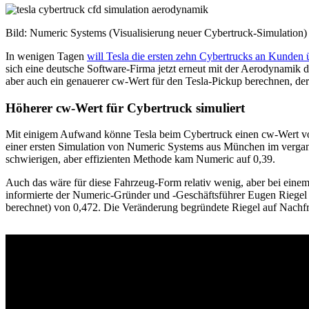
Bild: Numeric Systems (Visualisierung neuer Cybertruck-Simulation)
In wenigen Tagen
will Tesla die ersten zehn Cybertrucks an Kunden
sich eine deutsche Software-Firma jetzt erneut mit der Aerodynamik d
aber auch ein genauerer cw-Wert für den Tesla-Pickup berechnen, der
Höherer cw-Wert für Cybertruck simuliert
Mit einigem Aufwand könne Tesla beim Cybertruck einen cw-Wert vo
einer ersten Simulation von Numeric Systems aus München im vergan
schwierigen, aber effizienten Methode kam Numeric auf 0,39.
Auch das wäre für diese Fahrzeug-Form relativ wenig, aber bei einem
informierte der Numeric-Gründer und -Geschäftsführer Eugen Riege
berechnet) von 0,472. Die Veränderung begründete Riegel auf Nachfra