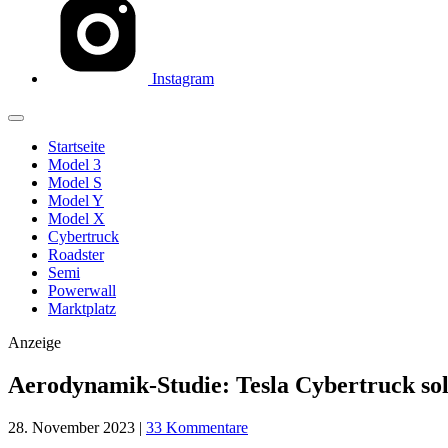
Instagram
Startseite
Model 3
Model S
Model Y
Model X
Cybertruck
Roadster
Semi
Powerwall
Marktplatz
Anzeige
Aerodynamik-Studie: Tesla Cybertruck sol
28. November 2023
|
33 Kommentare