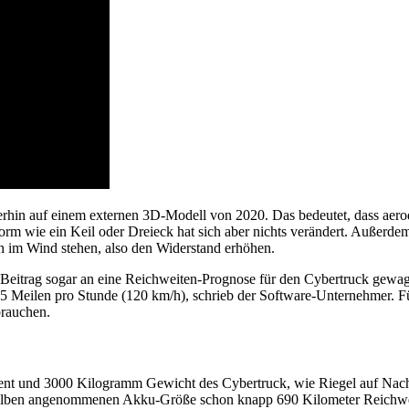
terhin auf einem externen 3D-Modell von 2020. Das bedeutet, dass aer
form wie ein Keil oder Dreieck hat sich aber nichts verändert. Außerd
h im Wind stehen, also den Widerstand erhöhen.
n-Beitrag sogar an eine Reichweiten-Prognose für den Cybertruck gewag
 75 Meilen pro Stunde (120 km/h), schrieb der Software-Unternehmer.
brauchen.
nt und 3000 Kilogramm Gewicht des Cybertruck, wie Riegel auf Nachfr
rselben angenommenen Akku-Größe schon knapp 690 Kilometer Reichwei