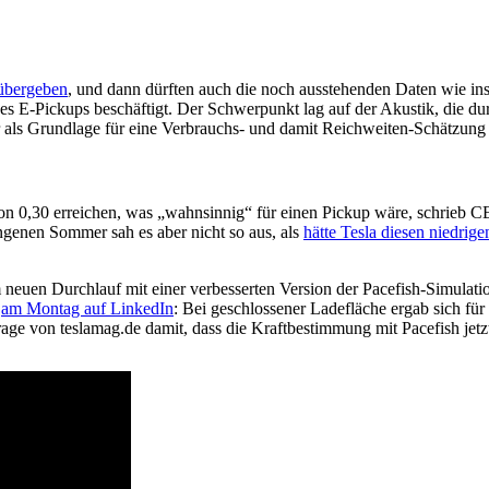
 übergeben
, und dann dürften auch die noch ausstehenden Daten wie in
es E-Pickups beschäftigt. Der Schwerpunkt lag auf der Akustik, die du
 als Grundlage für eine Verbrauchs- und damit Reichweiten-Schätzung 
n 0,30 erreichen, was „wahnsinnig“ für einen Pickup wäre, schrieb C
genen Sommer sah es aber nicht so aus, als
hätte Tesla diesen niedrig
 neuen Durchlauf mit einer verbesserten Version der Pacefish-Simulati
l
am Montag auf LinkedIn
: Bei geschlossener Ladefläche ergab sich für
ge von teslamag.de damit, dass die Kraftbestimmung mit Pacefish jetzt