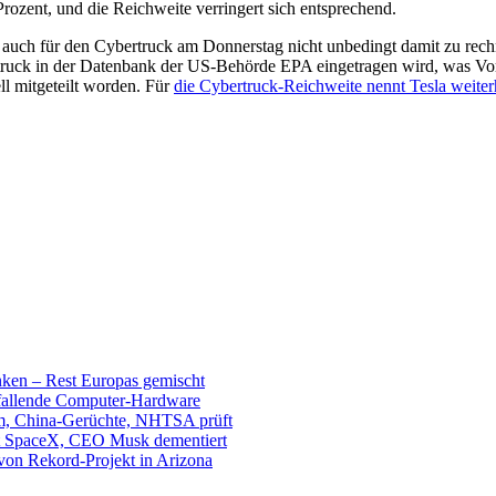
rozent, und die Reichweite verringert sich entsprechend.
t auch für den Cybertruck am Donnerstag nicht unbedingt damit zu re
uck in der Datenbank der US-Behörde EPA eingetragen wird, was Vora
ell mitgeteilt worden. Für
die Cybertruck-Reichweite nennt Tesla weiter
unken – Rest Europas gemischt
sfallende Computer-Hardware
m, China-Gerüchte, NHTSA prüft
mit SpaceX, CEO Musk dementiert
 von Rekord-Projekt in Arizona