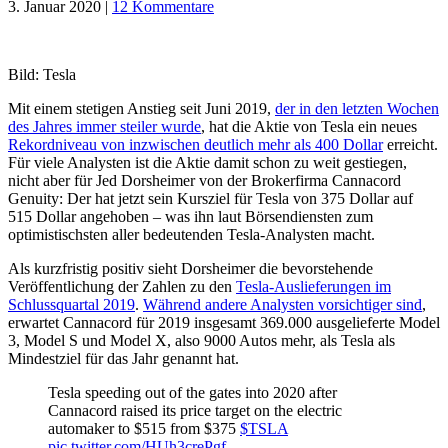
3. Januar 2020
|
12 Kommentare
Bild: Tesla
Mit einem stetigen Anstieg seit Juni 2019,
der in den letzten Wochen
des Jahres immer steiler wurde
, hat die Aktie von Tesla ein neues
Rekordniveau von inzwischen deutlich mehr als 400 Dollar
erreicht.
Für viele Analysten ist die Aktie damit schon zu weit gestiegen,
nicht aber für Jed Dorsheimer von der Brokerfirma Cannacord
Genuity: Der hat jetzt sein Kursziel für Tesla von 375 Dollar auf
515 Dollar angehoben – was ihn laut Börsendiensten zum
optimistischsten aller bedeutenden Tesla-Analysten macht.
Als kurzfristig positiv sieht Dorsheimer die bevorstehende
Veröffentlichung der Zahlen zu den
Tesla-Auslieferungen im
Schlussquartal 2019
.
Während andere Analysten vorsichtiger sind
,
erwartet Cannacord für 2019 insgesamt 369.000 ausgelieferte Model
3, Model S und Model X, also 9000 Autos mehr, als Tesla als
Mindestziel für das Jahr genannt hat.
Tesla speeding out of the gates into 2020 after
Cannacord raised its price target on the electric
automaker to $515 from $375
$TSLA
pic.twitter.com/HUh3crePgf