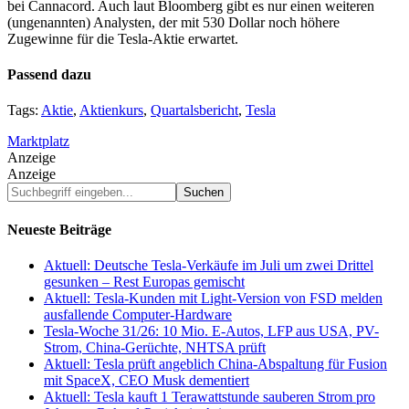
bei Cannacord. Auch laut Bloomberg gibt es nur einen weiteren
(ungenannten) Analysten, der mit 530 Dollar noch höhere
Zugewinne für die Tesla-Aktie erwartet.
Passend dazu
Tags:
Aktie
,
Aktienkurs
,
Quartalsbericht
,
Tesla
Marktplatz
Anzeige
Anzeige
Suchbegriff
eingeben...
Neueste Beiträge
Aktuell: Deutsche Tesla-Verkäufe im Juli um zwei Drittel
gesunken – Rest Europas gemischt
Aktuell: Tesla-Kunden mit Light-Version von FSD melden
ausfallende Computer-Hardware
Tesla-Woche 31/26: 10 Mio. E-Autos, LFP aus USA, PV-
Strom, China-Gerüchte, NHTSA prüft
Aktuell: Tesla prüft angeblich China-Abspaltung für Fusion
mit SpaceX, CEO Musk dementiert
Aktuell: Tesla kauft 1 Terawattstunde sauberen Strom pro