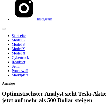
Instagram
Startseite
Model 3
Model S
Model Y
Model X
Cybertruck
Roadster
Semi
Powerwall
Marktplatz
Anzeige
Optimistischster Analyst sieht Tesla-Aktie
jetzt auf mehr als 500 Dollar steigen