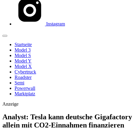
Instagram
Startseite
Model 3
Model S
Model Y
Model X
Cybertruck
Roadster
Semi
Powerwall
Marktplatz
Anzeige
Analyst: Tesla kann deutsche Gigafactory
allein mit CO2-Einnahmen finanzieren