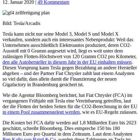
12. Januar 2020
|
49 Kommentare
Bild: Tesla/Arcadis
Tesla kann nicht nur seine Model 3, Model S und Model X
verkaufen, sondern auch ein interessantes Nebenprodukt: Weil das
Unternehmen ausschließlich Elektroautos produziert, deren CO2-
Ausstoß mit 0 Gramm angesetzt wird, liegt es weit unter dem
zulässigen Flotten-Höchstwert von 120 Gramm CO2 pro Kilometer,
den alle Autohersteller in diesem Jahr in der EU einhalten müssen
.
Diesen Vorsprung kann Tesla gegen Bezahlung an andere Hersteller
abgeben – und der Partner Fiat Chrysler zahlt laut einem Analysten
so viel dafür, dass allein damit die Finanzierung der neuen
Gigafactory in Brandenburg gesichert ist.
Wie die Agentur Bloomberg berichtet, hat Fiat Chrysler (FCA) im
vergangenen Frühjahr mit Tesla eine Vereinbarung getroffen, laut
der die Flotten der beiden Seiten für die CO2-Berechnung in der EU
in einem Pool zusammengelegt werden
, wie es EU-Regeln zulassen.
Die Kosten bei FCA dafür werden auf 1,8 Milliarden Euro bis 2023
geschätzt, schreibt Bloomberg. Dies entspreche 150 bis 180
Millionen Euro pro Quartal in dem Zeitraum. Laut dem Analysten
Ben Kallo von Baird & Co.
werden diese Zahlungen an Tesla im