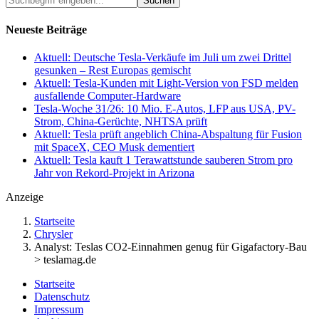
eingeben...
Neueste Beiträge
Aktuell: Deutsche Tesla-Verkäufe im Juli um zwei Drittel
gesunken – Rest Europas gemischt
Aktuell: Tesla-Kunden mit Light-Version von FSD melden
ausfallende Computer-Hardware
Tesla-Woche 31/26: 10 Mio. E-Autos, LFP aus USA, PV-
Strom, China-Gerüchte, NHTSA prüft
Aktuell: Tesla prüft angeblich China-Abspaltung für Fusion
mit SpaceX, CEO Musk dementiert
Aktuell: Tesla kauft 1 Terawattstunde sauberen Strom pro
Jahr von Rekord-Projekt in Arizona
Anzeige
Startseite
Chrysler
Analyst: Teslas CO2-Einnahmen genug für Gigafactory-Bau
> teslamag.de
Startseite
Datenschutz
Impressum