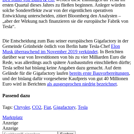
ersten Quartal dieses Jahres zu fließen beginnen. Anleger würden
solche Sondereffekte zwar von der eigentlichen operativen
Entwicklung unterscheiden, zitiert Bloomberg den Analysten –
„aber der Wirkung nach finanzieren sie die europäische Fabrik von
Tesla“.
Die Entscheidung zum Bau seiner europäischen Gigafactory in der
Gemeinde Grünheide östlich von Berlin hatte Tesla-Chef
Elon
Musk überraschend im November 2019 verkündet
. In Berichten
darüber war von Investitionen von bis zu vier Milliarden Euro die
Rede, was allerdings auch spätere Ausbaustufen einschließen dürfte;
Tesla selbst hat bislang keine Angaben dazu gemacht. Auf dem
Gelände für die Gigafactory laufen
bereits erste Bauvorbereitungen
,
und der bislang dafür vorgesehene Kaufpreis von gut 40 Millionen
Euro wird in Berichten
als ausgesprochen niedrig bezeichnet
.
Passend dazu
Tags:
Chrysler
,
CO2
,
Fiat
,
Gigafactory
,
Tesla
Marktplatz
Anzeige
Anzeige
Suchbegriff