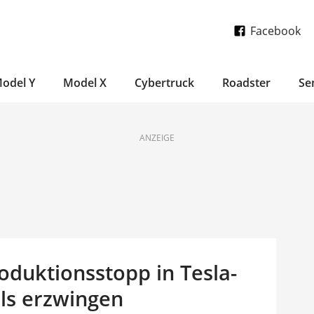
Facebook
odel Y
Model X
Cybertruck
Roadster
Se
ANZEIGE
Produktionsstopp in Tesla-
lls erzwingen