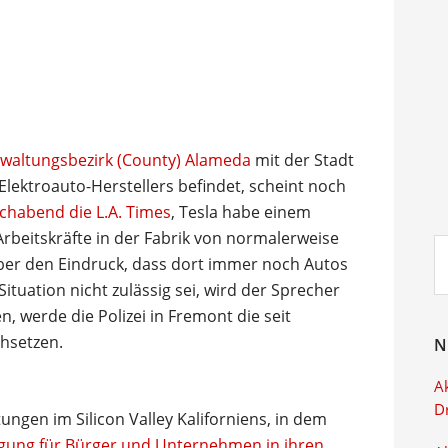
rwaltungsbezirk (County) Alameda
mit der Stadt
Elektroauto-Herstellers befindet, scheint noch
habend die L.A. Times
, Tesla habe einem
Arbeitskräfte in der Fabrik von normalerweise
Su
aber den Eindruck, dass dort immer noch Autos
ei
ituation nicht zulässig sei, wird der Sprecher
en, werde die Polizei in Fremont die seit
hsetzen.
N
Ak
D
ngen im Silicon Valley Kaliforniens, in dem
gung für Bürger und Unternehmen in ihren