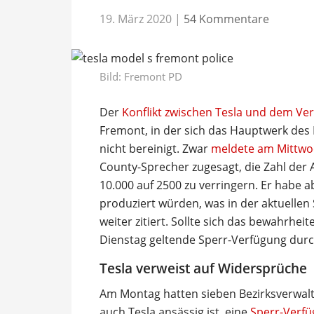
19. März 2020
|
54 Kommentare
Bild: Fremont PD
Der
Konflikt zwischen Tesla und dem Ve
Fremont, in der sich das Hauptwerk des 
nicht bereinigt. Zwar
meldete am Mittwoc
County-Sprecher zugesagt, die Zahl der 
10.000 auf 2500 zu verringern. Er habe 
produziert würden, was in der aktuellen S
weiter zitiert. Sollte sich das bewahrheit
Dienstag geltende Sperr-Verfügung durc
Tesla verweist auf Widersprüche
Am Montag hatten sieben Bezirksverwaltu
auch Tesla ansässig ist, eine
Sperr-Verfü