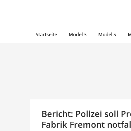
Zum
Skip
Zum
Inhalt
to
Inhalt
wechseln
main
wechseln
content
Startseite
Model 3
Model S
M
Bericht: Polizei soll 
Fabrik Fremont notfa