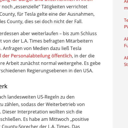
A
noch „essenzielle“ Tätigkeiten verrichtet
m
ounty, für Tesla gelte eine der Ausnahmen,
T
s County, dies sei doch nicht der Fall.
P
terdessen aber weiterlaufen – bis zum Schluss
Ak
t von der L.A. Times befragten Mitarbeitern
F
. Anfragen von Medien dazu ließ Tesla
 der Personalabteilung öffentlich
, in der die
Ak
hre Arbeit zunächst normal weitergehe. Es gebe
S
rschiedenen Regierungsebenen in den USA.
erk
nach landesweiten US-Regeln zu den
 zu zählen, sodass der Weiterbetrieb von
 Dieser Interpretation wollten sich die
schließen. Es habe am Mittwoch „positive
 County-Sprecher der L.A. Times. Das