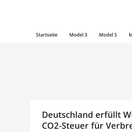
Zum
Skip
Zum
Inhalt
to
Inhalt
wechseln
main
wechseln
content
Startseite
Model 3
Model S
M
Deutschland erfüllt W
CO2-Steuer für Verbr