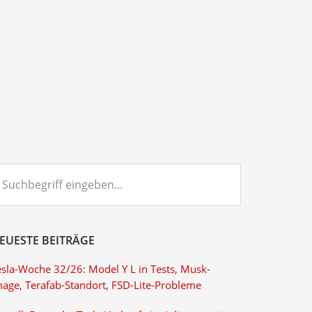
chbegriff
ngeben...
EUESTE BEITRÄGE
esla-Woche 32/26: Model Y L in Tests, Musk-
mage, Terafab-Standort, FSD-Lite-Probleme