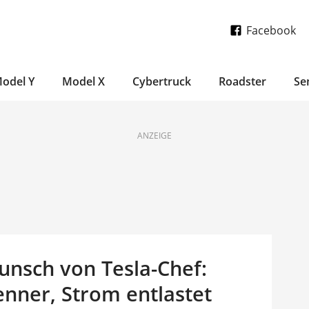
Facebook
odel Y
Model X
Cybertruck
Roadster
Se
ANZEIGE
unsch von Tesla-Chef:
enner, Strom entlastet