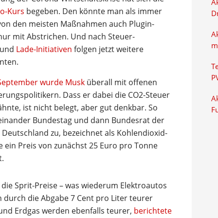
Ak
to-Kurs
begeben. Den könnte man als immer
D
l von den meisten Maßnahmen auch Plugin-
A
nur mit Abstrichen. Und nach Steuer-
m
 und
Lade-Initiativen
folgen jetzt weitere
nnten.
T
P
 September wurde Musk
überall mit offenen
rungspolitikern. Dass er dabei die CO2-Steuer
Ak
hnte, ist nicht belegt, aber gut denkbar. So
F
einander Bundestag und dann Bundesrat der
 Deutschland zu, bezeichnet als Kohlendioxid-
 ein Preis von zunächst 25 Euro pro Tonne
t.
die Sprit-Preise – was wiederum Elektroautos
n durch die Abgabe 7 Cent pro Liter teurer
 und Erdgas werden ebenfalls teurer,
berichtete