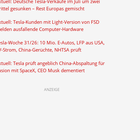
tuell: Deutsche Tesla-Verkäufe im Juli um zwei
rittel gesunken – Rest Europas gemischt
ktuell: Tesla-Kunden mit Light-Version von FSD
elden ausfallende Computer-Hardware
esla-Woche 31/26: 10 Mio. E-Autos, LFP aus USA,
V-Strom, China-Gerüchte, NHTSA prüft
tuell: Tesla prüft angeblich China-Abspaltung für
usion mit SpaceX, CEO Musk dementiert
ANZEIGE