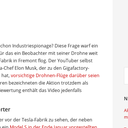
schon Industriespionage? Diese Frage warf ein
für das ein Beobachter mit seiner Drohne weit
Fabrik in Fremont flog. Der YouTuber selbst
a-Chef Elon Musk, der zu den Gigafactory-
Su
t hat,
vorsichtige Drohnen-Flüge darüber seien
ei
en bezeichneten die Aktion trotzdem als
Bewertung enthält das Video jedenfalls
N
rter
A
m
er vor der Tesla-Fabrik zu sehen, der neben
h ein
Model S in der Ende Januar vorgestellten