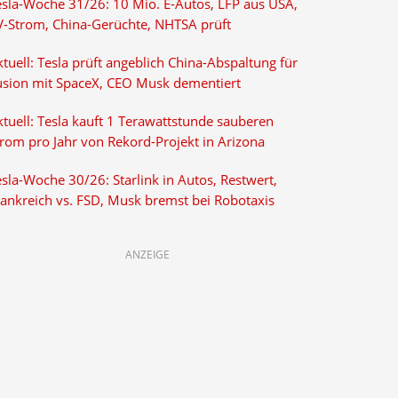
esla-Woche 31/26: 10 Mio. E-Autos, LFP aus USA,
V-Strom, China-Gerüchte, NHTSA prüft
tuell: Tesla prüft angeblich China-Abspaltung für
usion mit SpaceX, CEO Musk dementiert
tuell: Tesla kauft 1 Terawattstunde sauberen
trom pro Jahr von Rekord-Projekt in Arizona
sla-Woche 30/26: Starlink in Autos, Restwert,
rankreich vs. FSD, Musk bremst bei Robotaxis
ANZEIGE