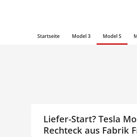
Zum
Skip
Zum
Inhalt
to
Inhalt
wechseln
main
wechseln
content
Startseite
Model 3
Model S
M
Liefer-Start? Tesla M
Rechteck aus Fabrik 