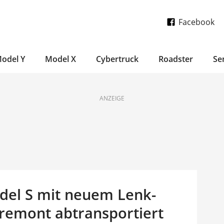
Facebook
odel Y
Model X
Cybertruck
Roadster
Se
ANZEIGE
odel S mit neuem Lenk-
Fremont abtransportiert