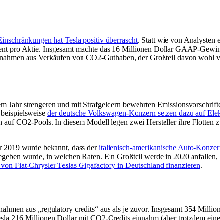
Einschränkungen hat Tesla positiv überrascht
. Statt wie von Analysten 
pro Aktie. Insgesamt machte das 16 Millionen Dollar GAAP-Gewinn un
s Einnahmen aus Verkäufen von CO2-Guthaben, der Großteil davon wohl
sem Jahr strengeren und mit Strafgeldern bewehrten Emissionsvorschri
beispielsweise
der deutsche Volkswagen-Konzern setzen dazu auf Elek
en auf CO2-Pools. In diesem Modell legen zwei Hersteller ihre Flotten
hr 2019 wurde bekannt, dass der
italienisch-amerikanische Auto-Konze
geben wurde, in welchen Raten. Ein Großteil werde in 2020 anfallen, h
von Fiat-Chrysler Teslas Gigafactory in Deutschland finanzieren
.
nnahmen aus „regulatory credits“ aus als je zuvor. Insgesamt 354 Millio
Tesla 216 Millionen Dollar mit CO2-Credits einnahm (aber trotzdem eine