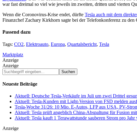
war fast dreimal so viel wie jeweils im zweiten, dritten und vierten 
Wenn die Coronovirus-Krise endet, dürfte
Tesla auch mit dem direkt
Finanzchef Zachary Kirkhorn sagte bei der Telefonkonferenz zu den 
Passend dazu
Tags:
CO2
,
Elektroauto
,
Europa
,
Quartalsbericht
,
Tesla
Marktplatz
Anzeige
Anzeige
Suchbegriff
eingeben...
Neueste Beiträge
Aktuell: Deutsche Tesla-Verkäufe im Juli um zwei Drittel ges
Aktuell: Tesla-Kunden mit Light-Version von FSD melden au
Tesla-Woche 31/26: 10 Mio. E-Autos, LFP aus USA, PV-Stro
Aktuell: Tesla prüft angeblich China-Abspaltung für Fusion 
Aktuell: Tesla kauft 1 Terawattstunde sauberen Strom pro Jahr
Anzeige