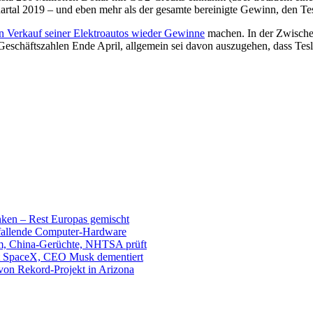
Quartal 2019 – und eben mehr als der gesamte bereinigte Gewinn, den Tes
en Verkauf seiner Elektroautos wieder Gewinne
machen. In der Zwischen
Geschäftszahlen Ende April, allgemein sei davon auszugehen, dass Te
unken – Rest Europas gemischt
sfallende Computer-Hardware
m, China-Gerüchte, NHTSA prüft
mit SpaceX, CEO Musk dementiert
 von Rekord-Projekt in Arizona