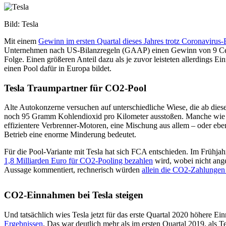
Bild: Tesla
Mit einem
Gewinn im ersten Quartal dieses Jahres trotz Coronavirus-
Unternehmen nach US-Bilanzregeln (GAAP) einen Gewinn von 9 Cent 
Folge. Einen größeren Anteil dazu als je zuvor leisteten allerding
einen Pool dafür in Europa bildet.
Tesla Traumpartner für CO2-Pool
Alte Autokonzerne versuchen auf unterschiedliche Wiese, die ab die
noch 95 Gramm Kohlendioxid pro Kilometer ausstoßen. Manche wie 
effizientere Verbrenner-Motoren, eine Mischung aus allem – oder eb
Betrieb eine enorme Minderung bedeutet.
Für die Pool-Variante mit Tesla hat sich FCA entschieden. Im Frühja
1,8 Milliarden Euro für CO2-Pooling bezahlen
wird, wobei nicht ange
Aussage kommentiert, rechnerisch würden
allein die CO2-Zahlungen 
CO2-Einnahmen bei Tesla steigen
Und tatsächlich wies Tesla jetzt für das erste Quartal 2020 höhere Ei
Ergebnissen
. Das war deutlich mehr als im ersten Quartal 2019, als 