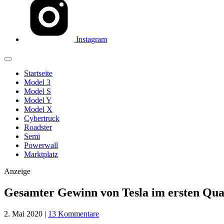
Instagram
Startseite
Model 3
Model S
Model Y
Model X
Cybertruck
Roadster
Semi
Powerwall
Marktplatz
Anzeige
Gesamter Gewinn von Tesla im ersten Qua
2. Mai 2020
|
13 Kommentare