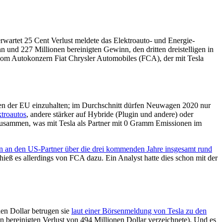
erwartet 25 Cent Verlust meldete das Elektroauto- und Energie-
d 227 Millionen bereinigten Gewinn, den dritten dreistelligen in
 vom Autokonzern Fiat Chrysler Automobiles (FCA), der mit Tesla
ften der EU einzuhalten; im Durchschnitt dürfen Neuwagen 2020 nur
troautos
, andere stärker auf Hybride (Plugin und andere) oder
 zusammen, was mit Tesla als Partner mit 0 Gramm Emissionen im
rn an den US-Partner über die drei kommenden Jahre insgesamt rund
ieß es allerdings von FCA dazu. Ein Analyst hatte dies schon mit der
nen Dollar betrugen sie
laut einer Börsenmeldung von Tesla zu den
n bereinigten Verlust von 494 Millionen Dollar verzeichnete). Und es