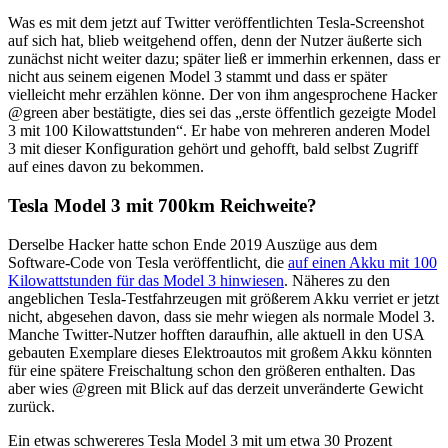
Was es mit dem jetzt auf Twitter veröffentlichten Tesla-Screenshot
auf sich hat, blieb weitgehend offen, denn der Nutzer äußerte sich
zunächst nicht weiter dazu; später ließ er immerhin erkennen, dass er
nicht aus seinem eigenen Model 3 stammt und dass er später
vielleicht mehr erzählen könne. Der von ihm angesprochene Hacker
@green aber bestätigte, dies sei das „erste öffentlich gezeigte Model
3 mit 100 Kilowattstunden“. Er habe von mehreren anderen Model
3 mit dieser Konfiguration gehört und gehofft, bald selbst Zugriff
auf eines davon zu bekommen.
Tesla Model 3 mit 700km Reichweite?
Derselbe Hacker hatte schon Ende 2019 Auszüge aus dem
Software-Code von Tesla veröffentlicht, die
auf einen Akku mit 100
Kilowattstunden für das Model 3 hinwiesen
. Näheres zu den
angeblichen Tesla-Testfahrzeugen mit größerem Akku verriet er jetzt
nicht, abgesehen davon, dass sie mehr wiegen als normale Model 3.
Manche Twitter-Nutzer hofften daraufhin, alle aktuell in den USA
gebauten Exemplare dieses Elektroautos mit großem Akku könnten
für eine spätere Freischaltung schon den größeren enthalten. Das
aber wies @green mit Blick auf das derzeit unveränderte Gewicht
zurück.
Ein etwas schwereres Tesla Model 3 mit um etwa 30 Prozent