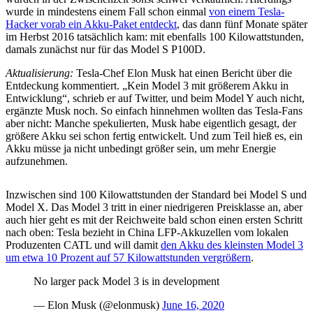
wurde in mindestens einem Fall schon einmal
von einem Tesla-
Hacker vorab ein Akku-Paket entdeckt
, das dann fünf Monate später
im Herbst 2016 tatsächlich kam: mit ebenfalls 100 Kilowattstunden,
damals zunächst nur für das Model S P100D.
Aktualisierung:
Tesla-Chef Elon Musk hat einen Bericht über die
Entdeckung kommentiert. „Kein Model 3 mit größerem Akku in
Entwicklung“, schrieb er auf Twitter, und beim Model Y auch nicht,
ergänzte Musk noch. So einfach hinnehmen wollten das Tesla-Fans
aber nicht: Manche spekulierten, Musk habe eigentlich gesagt, der
größere Akku sei schon fertig entwickelt. Und zum Teil hieß es, ein
Akku müsse ja nicht unbedingt größer sein, um mehr Energie
aufzunehmen.
Inzwischen sind 100 Kilowattstunden der Standard bei Model S und
Model X. Das Model 3 tritt in einer niedrigeren Preisklasse an, aber
auch hier geht es mit der Reichweite bald schon einen ersten Schritt
nach oben: Tesla bezieht in China LFP-Akkuzellen vom lokalen
Produzenten CATL und will damit
den Akku des kleinsten Model 3
um etwa 10 Prozent auf 57 Kilowattstunden vergrößern
.
No larger pack Model 3 is in development
— Elon Musk (@elonmusk)
June 16, 2020