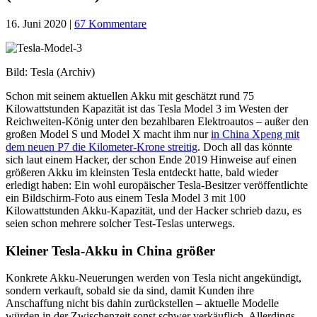
16. Juni 2020
|
67 Kommentare
Bild: Tesla (Archiv)
Schon mit seinem aktuellen Akku mit geschätzt rund 75
Kilowattstunden Kapazität ist das Tesla Model 3 im Westen der
Reichweiten-König unter den bezahlbaren Elektroautos – außer den
großen Model S und Model X macht ihm nur
in China Xpeng mit
dem neuen P7 die Kilometer-Krone streitig
. Doch all das könnte
sich laut einem Hacker, der schon Ende 2019 Hinweise auf einen
größeren Akku im kleinsten Tesla entdeckt hatte, bald wieder
erledigt haben: Ein wohl europäischer Tesla-Besitzer veröffentlichte
ein Bildschirm-Foto aus einem Tesla Model 3 mit 100
Kilowattstunden Akku-Kapazität, und der Hacker schrieb dazu, es
seien schon mehrere solcher Test-Teslas unterwegs.
Kleiner Tesla-Akku in China größer
Konkrete Akku-Neuerungen werden von Tesla nicht angekündigt,
sondern verkauft, sobald sie da sind, damit Kunden ihre
Anschaffung nicht bis dahin zurückstellen – aktuelle Modelle
würden in der Zwischenzeit sonst schwer verkäuflich. Allerdings