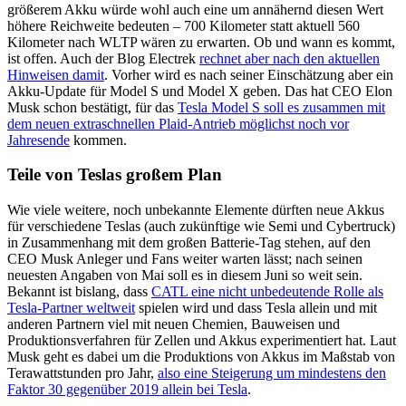
größerem Akku würde wohl auch eine um annähernd diesen Wert
höhere Reichweite bedeuten – 700 Kilometer statt aktuell 560
Kilometer nach WLTP wären zu erwarten. Ob und wann es kommt,
ist offen. Auch der Blog Electrek
rechnet aber nach den aktuellen
Hinweisen damit
. Vorher wird es nach seiner Einschätzung aber ein
Akku-Update für Model S und Model X geben. Das hat CEO Elon
Musk schon bestätigt, für das
Tesla Model S soll es zusammen mit
dem neuen extraschnellen Plaid-Antrieb möglichst noch vor
Jahresende
kommen.
Teile von Teslas großem Plan
Wie viele weitere, noch unbekannte Elemente dürften neue Akkus
für verschiedene Teslas (auch zukünftige wie Semi und Cybertruck)
in Zusammenhang mit dem großen Batterie-Tag stehen, auf den
CEO Musk Anleger und Fans weiter warten lässt; nach seinen
neuesten Angaben von Mai soll es in diesem Juni so weit sein.
Bekannt ist bislang, dass
CATL eine nicht unbedeutende Rolle als
Tesla-Partner weltweit
spielen wird und dass Tesla allein und mit
anderen Partnern viel mit neuen Chemien, Bauweisen und
Produktionsverfahren für Zellen und Akkus experimentiert hat. Laut
Musk geht es dabei um die Produktions von Akkus im Maßstab von
Terawattstunden pro Jahr,
also eine Steigerung um mindestens den
Faktor 30 gegenüber 2019 allein bei Tesla
.