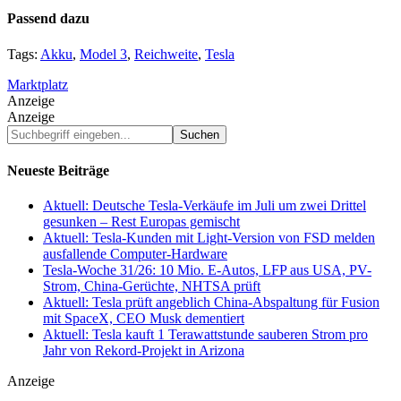
Passend dazu
Tags:
Akku
,
Model 3
,
Reichweite
,
Tesla
Marktplatz
Anzeige
Anzeige
Suchbegriff
eingeben...
Neueste Beiträge
Aktuell: Deutsche Tesla-Verkäufe im Juli um zwei Drittel
gesunken – Rest Europas gemischt
Aktuell: Tesla-Kunden mit Light-Version von FSD melden
ausfallende Computer-Hardware
Tesla-Woche 31/26: 10 Mio. E-Autos, LFP aus USA, PV-
Strom, China-Gerüchte, NHTSA prüft
Aktuell: Tesla prüft angeblich China-Abspaltung für Fusion
mit SpaceX, CEO Musk dementiert
Aktuell: Tesla kauft 1 Terawattstunde sauberen Strom pro
Jahr von Rekord-Projekt in Arizona
Anzeige