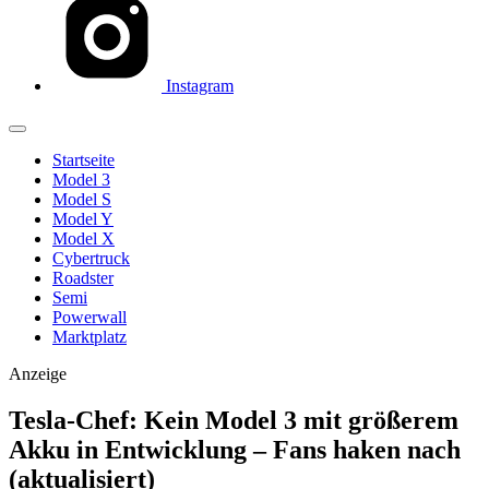
Instagram
Startseite
Model 3
Model S
Model Y
Model X
Cybertruck
Roadster
Semi
Powerwall
Marktplatz
Anzeige
Tesla-Chef: Kein Model 3 mit größerem
Akku in Entwicklung – Fans haken nach
(aktualisiert)