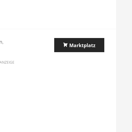
in
,
Marktplatz
ANZEIGE