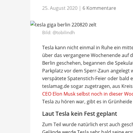
25. August 2020
|
6 Kommentare
Bild:
@tobilindh
Tesla kann nicht einmal in Ruhe ein mitt
über das vergangene Wochenende auf de
Berlin geschehen, begannen die Spekula
Parkplatz vor dem Sperr-Zaun angelegt w
verspätete Spatenstich-Feier oder bald 
teslamag.de sogar zugetragen, aus Krei
CEO Elon Musk selbst noch in dieser W
Tesla zu hören war, gibt es in Grünheid
Laut Tesla kein Fest geplant
Zum Teil wurde natürlich erst auch gesc
Gelände werde Tesla sehr bald seine ers