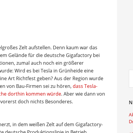
elgroßes Zelt aufstellen. Denn kaum war das
m Gelände für die deutsche Gigafactory bei
tionen, zumal auch noch ein größerer
urde: Wird es bei Tesla in Grünheide eine
Su
eine Art Richtfest geben? Aus der Region wurde
ei
sen von Bau-Firmen sei zu hören,
dass Tesla-
oche dorthin kommen würde
. Aber wie dann von
e vorerst doch nichts Besonderes.
N
Ak
D
herzt, in dem weißen Zelt auf dem Gigafactory-
te deutsche Produktionslinie in Betrieb