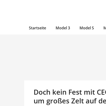
Zum
Skip
Zum
Inhalt
to
Inhalt
wechseln
main
wechseln
content
Startseite
Model 3
Model S
M
Doch kein Fest mit CE
um großes Zelt auf de