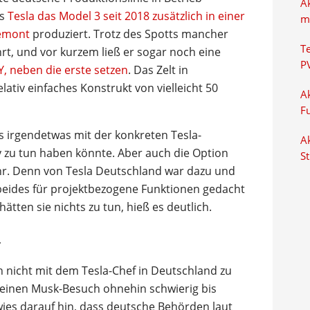
A
ls
Tesla das Model 3 seit 2018 zusätzlich in einer
m
remont
produziert. Trotz des Spotts mancher
T
hrt, und vor kurzem ließ er sogar noch eine
P
Y, neben die erste setzen
. Das Zelt in
lativ einfaches Konstrukt von vielleicht 50
Ak
F
es irgendetwas mit der konkreten Tesla-
Ak
y zu tun haben könnte. Aber auch die Option
S
ehr. Denn von Tesla Deutschland war dazu und
beides für projektbezogene Funktionen gedacht
ätten sie nichts zu tun, hieß es deutlich.
r
h nicht mit dem Tesla-Chef in Deutschland zu
einen Musk-Besuch ohnehin schwierig bis
ies darauf hin, dass deutsche Behörden laut