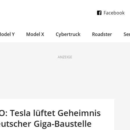
Facebook
odel Y
Model X
Cybertruck
Roadster
Se
ANZEIGE
O: Tesla lüftet Geheimnis
utscher Giga-Baustelle