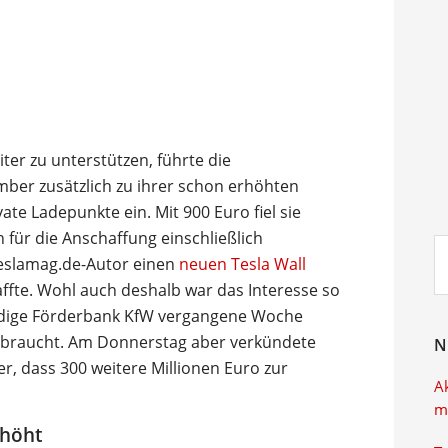
ter zu unterstützen, führte die
er zusätzlich zu ihrer schon erhöhten
te Ladepunkte ein. Mit 900 Euro fiel sie
n für die Anschaffung einschließlich
Su
teslamag.de-Autor einen
neuen Tesla Wall
ei
ffte. Wohl auch deshalb war das Interesse so
ändige Förderbank KfW vergangene Woche
erbraucht. Am Donnerstag aber verkündete
N
, dass 300 weitere Millionen Euro zur
A
m
rhöht