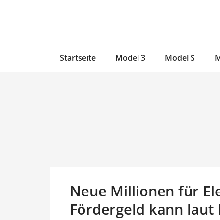
Zum
Skip
Zum
Inhalt
to
Inhalt
wechseln
main
wechseln
content
Startseite
Model 3
Model S
M
Neue Millionen für El
Fördergeld kann laut 