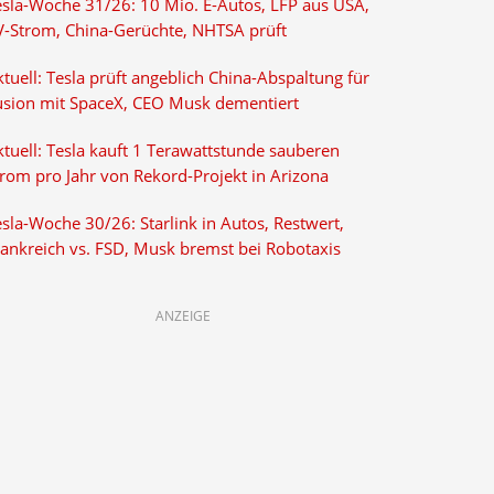
esla-Woche 31/26: 10 Mio. E-Autos, LFP aus USA,
V-Strom, China-Gerüchte, NHTSA prüft
tuell: Tesla prüft angeblich China-Abspaltung für
usion mit SpaceX, CEO Musk dementiert
tuell: Tesla kauft 1 Terawattstunde sauberen
trom pro Jahr von Rekord-Projekt in Arizona
sla-Woche 30/26: Starlink in Autos, Restwert,
rankreich vs. FSD, Musk bremst bei Robotaxis
ANZEIGE