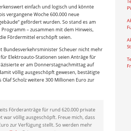
T
erkenswert einfach und logisch und könnte
P
 bis vergangene Woche 600.000 neue
Ak
gebäude“ gefördert wurden. So stand es am
F
em Programm – zusammen mit dem Hinweis,
 die Fördermittel erschöpft seien.
Ak
S
laut Bundesverkehrsminister Scheuer nicht mehr
für Elektroauto-Stationen seien Anträge für
Te
äzisierte er am Donnerstagnachmittag auf
F
damit völlig ausgeschöpft gewesen, bestätigte
 Olaf Scholz weitere 300 Millionen Euro zur
ts Förderanträge für rund 620.000 private
 war völlig ausgeschöpft. Freue mich, dass
Euro zur Verfügung stellt. So werden mehr