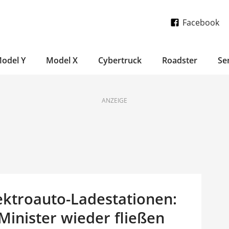
Facebook
odel Y
Model X
Cybertruck
Roadster
Se
ANZEIGE
ektroauto-Ladestationen:
Minister wieder fließen