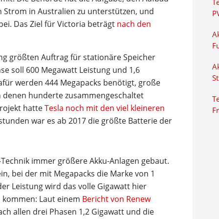
T
 Strom in Australien zu unterstützen, und
P
bei. Das Ziel für Victoria beträgt
nach den
Ak
F
ng größten Auftrag für stationäre Speicher
Ak
ase soll 600 Megawatt Leistung und 1,6
S
afür werden 444 Megapacks benötigt, große
on denen hunderte zusammengeschaltet
Te
rojekt hatte
Tesla noch mit den viel kleineren
F
stunden war es ab 2017 die größte Batterie der
-Technik immer größere Akku-Anlagen gebaut.
sein, bei der mit Megapacks die Marke von 1
er Leistung wird das volle Gigawatt hier
och kommen: Laut einem
Bericht von Renew
ch allen drei Phasen 1,2 Gigawatt und die