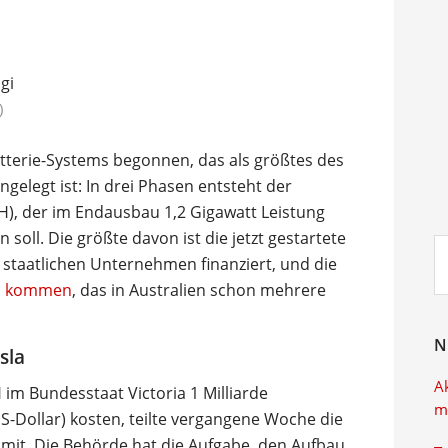
)
atterie-Systems begonnen, das als größtes des
gelegt ist: In drei Phasen entsteht der
, der im Endausbau 1,2 Gigawatt Leistung
soll. Die größte davon ist die jetzt gestartete
Su
m staatlichen Unternehmen finanziert, und die
ei
la kommen
, das in Australien schon mehrere
N
sla
A
 im Bundesstaat Victoria 1 Milliarde
m
US-Dollar) kosten, teilte vergangene Woche die
 mit. Die Behörde hat die Aufgabe, den Aufbau