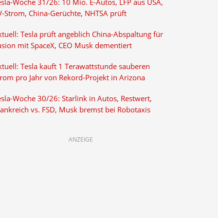
esla-Woche 31/26: 10 Mio. E-Autos, LFP aus USA,
V-Strom, China-Gerüchte, NHTSA prüft
tuell: Tesla prüft angeblich China-Abspaltung für
usion mit SpaceX, CEO Musk dementiert
tuell: Tesla kauft 1 Terawattstunde sauberen
trom pro Jahr von Rekord-Projekt in Arizona
sla-Woche 30/26: Starlink in Autos, Restwert,
rankreich vs. FSD, Musk bremst bei Robotaxis
ANZEIGE