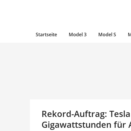
Zum
Skip
Zum
Inhalt
to
Inhalt
wechseln
main
wechseln
content
Startseite
Model 3
Model S
M
Rekord-Auftrag: Tesla
Gigawattstunden für A