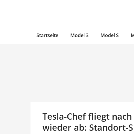
Zum
Skip
Zum
Inhalt
to
Inhalt
wechseln
main
wechseln
content
Startseite
Model 3
Model S
M
Tesla-Chef fliegt nac
wieder ab: Standort-Su