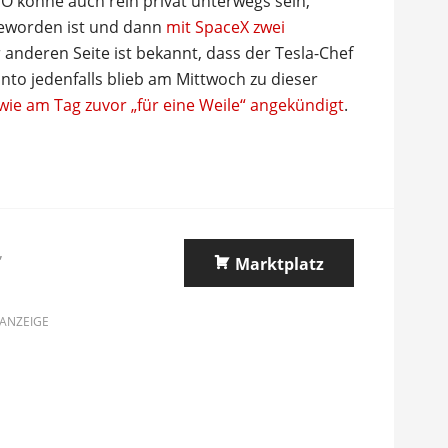
EO könne auch rein privat unterwegs sein,
geworden ist und dann
mit SpaceX zwei
r anderen Seite ist bekannt, dass der Tesla-Chef
nto jedenfalls blieb am Mittwoch zu dieser
wie am Tag zuvor „für eine Weile“ angekündigt
.
,
Marktplatz
ANZEIGE