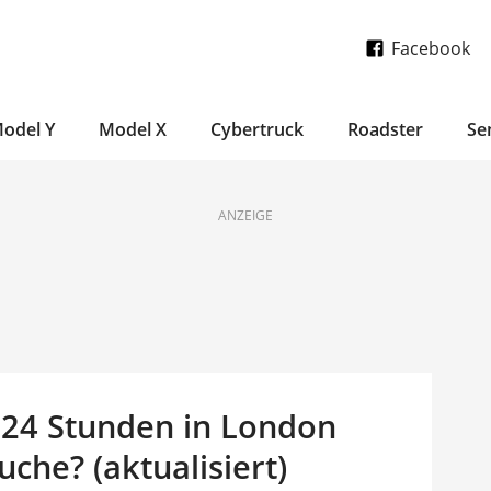
Facebook
odel Y
Model X
Cybertruck
Roadster
Se
ANZEIGE
h 24 Stunden in London
che? (aktualisiert)