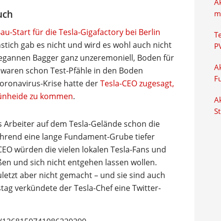
A
uch
m
au-Start für die Tesla-Gigafactory bei Berlin
T
enstich gab es nicht und wird es wohl auch nicht
P
gannen Bagger ganz unzeremoniell, Boden für
Ak
waren schon Test-Pfähle in den Boden
F
ronavirus-Krise hatte der
Tesla-CEO zugesagt,
Grünheide zu kommen
.
Ak
S
s Arbeiter auf dem Tesla-Gelände schon die
ährend eine lange Fundament-Grube tiefer
EO würden die vielen lokalen Tesla-Fans und
ßen und sich nicht entgehen lassen wollen.
etzt aber nicht gemacht – und sie sind auch
tag verkündete der Tesla-Chef eine Twitter-