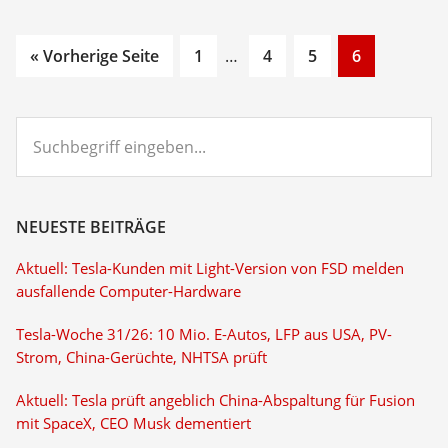
Go
Interim
Go
Go
Go
« Vorherige Seite
1
…
4
5
6
to
pages
to
to
to
page
omitted
page
page
page
Suchbegriff
eingeben...
NEUESTE BEITRÄGE
Aktuell: Tesla-Kunden mit Light-Version von FSD melden
ausfallende Computer-Hardware
Tesla-Woche 31/26: 10 Mio. E-Autos, LFP aus USA, PV-
Strom, China-Gerüchte, NHTSA prüft
Aktuell: Tesla prüft angeblich China-Abspaltung für Fusion
mit SpaceX, CEO Musk dementiert