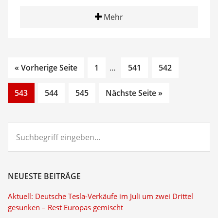
Mehr
Go
Interim
Go
Go
« Vorherige Seite
1
…
541
542
to
pages
to
to
Go
Go
Go
page
omitted
page
page
543
544
545
Nächste Seite »
to
to
to
page
page
page
Suchbegriff
eingeben...
NEUESTE BEITRÄGE
Aktuell: Deutsche Tesla-Verkäufe im Juli um zwei Drittel
gesunken – Rest Europas gemischt