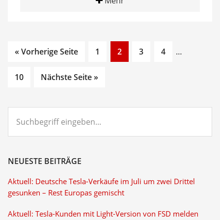
Mehr
Go
Go
Go
Go
Interim
« Vorherige Seite
1
2
3
4
…
to
to
to
to
pages
Go
page
page
page
page
omitted
10
Nächste Seite »
to
page
Suchbegriff
eingeben...
NEUESTE BEITRÄGE
Aktuell: Deutsche Tesla-Verkäufe im Juli um zwei Drittel
gesunken – Rest Europas gemischt
Aktuell: Tesla-Kunden mit Light-Version von FSD melden