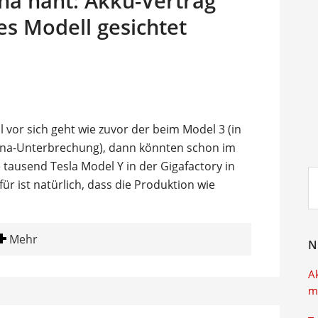
na naht: Akku-Vertrag
es Modell gesichtet
 vor sich geht wie zuvor der beim Model 3 (in
orona-Unterbrechung), dann könnten schon im
tausend Tesla Model Y in der Gigafactory in
Su
r ist natürlich, dass die Produktion wie
ei
Mehr
N
A
m