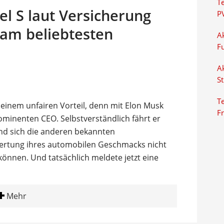
T
el S laut Versicherung
P
am beliebtesten
Ak
F
Ak
S
Te
 einem unfairen Vorteil, denn mit Elon Musk
F
inenten CEO. Selbstverständlich fährt er
end sich die anderen bekannten
swertung ihres automobilen Geschmacks nicht
önnen. Und tatsächlich meldete jetzt eine
Mehr