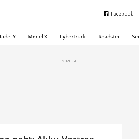
Facebook
odel Y
Model X
Cybertruck
Roadster
Se
ANZEIGE