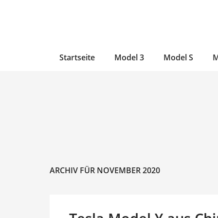
Zum
Skip
Zum
Inhalt
to
Inhalt
wechseln
main
wechseln
content
Startseite
Model 3
Model S
M
ARCHIV FÜR NOVEMBER 2020