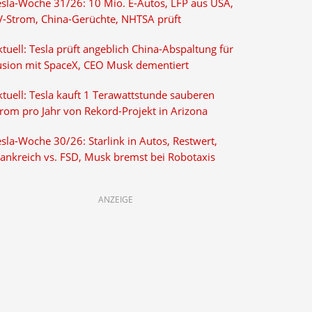
esla-Woche 31/26: 10 Mio. E-Autos, LFP aus USA,
V-Strom, China-Gerüchte, NHTSA prüft
tuell: Tesla prüft angeblich China-Abspaltung für
usion mit SpaceX, CEO Musk dementiert
tuell: Tesla kauft 1 Terawattstunde sauberen
trom pro Jahr von Rekord-Projekt in Arizona
sla-Woche 30/26: Starlink in Autos, Restwert,
rankreich vs. FSD, Musk bremst bei Robotaxis
ANZEIGE