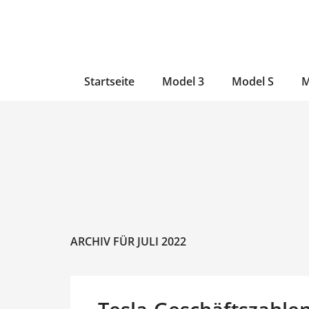
Zum
Skip
Zum
Inhalt
to
Inhalt
wechseln
main
wechseln
content
Startseite
Model 3
Model S
M
ARCHIV FÜR JULI 2022