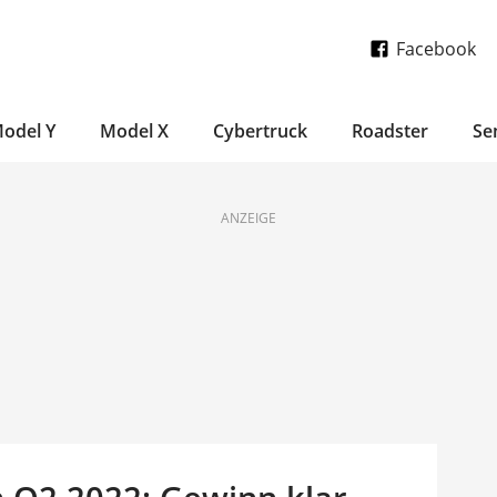
Facebook
odel Y
Model X
Cybertruck
Roadster
Se
ANZEIGE