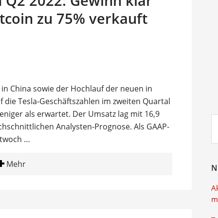
n Q2 2022: Gewinn klar
itcoin zu 75% verkauft
 in China sowie der Hochlauf der neuen in
 die Tesla-Geschäftszahlen im zweiten Quartal
eniger als erwartet. Der Umsatz lag mit 16,9
Su
rchschnittlichen Analysten-Prognose. Als GAAP-
ei
ttwoch …
Mehr
N
A
m