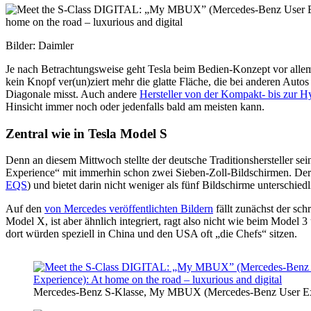
Bilder: Daimler
Je nach Betrachtungsweise geht Tesla beim Bedien-Konzept vor allem 
kein Knopf ver(un)ziert mehr die glatte Fläche, die bei anderen Auto
Diagonale misst. Auch andere
Hersteller von der Kompakt- bis zur H
Hinsicht immer noch oder jedenfalls bald am meisten kann.
Zentral wie in Tesla Model S
Denn an diesem Mittwoch stellte der deutsche Traditionshersteller
Experience“ mit immerhin schon zwei Sieben-Zoll-Bildschirmen. Der Na
EQS
) und bietet darin nicht weniger als fünf Bildschirme unterschi
Auf den
von Mercedes veröffentlichten Bildern
fällt zunächst der sch
Model X, ist aber ähnlich integriert, ragt also nicht wie beim Model 3
dort würden speziell in China und den USA oft „die Chefs“ sitzen.
Mercedes-Benz S-Klasse, My MBUX (Mercedes-Benz User Ex