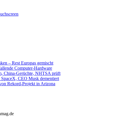
uchscreen
unken – Rest Europas gemischt
sfallende Computer-Hardware
m, China-Gerüchte, NHTSA prüft
mit SpaceX, CEO Musk dementiert
 von Rekord-Projekt in Arizona
lamag.de