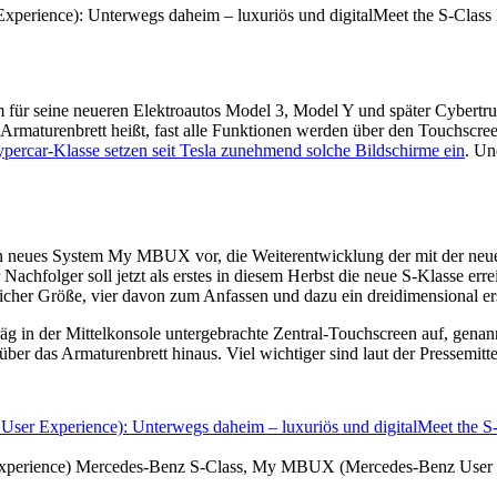
für seine neueren Elektroautos Model 3, Model Y und später Cybertruck
s Armaturenbrett heißt, fast alle Funktionen werden über den Touchscree
ypercar-Klasse setzen seit Tesla zunehmend solche Bildschirme ein
. Un
 sein neues System My MBUX vor, die Weiterentwicklung der mit der ne
chfolger soll jetzt als erstes in diesem Herbst die neue S-Klasse err
edlicher Größe, vier davon zum Anfassen und dazu ein dreidimensional e
räg in der Mittelkonsole untergebrachte Zentral-Touchscreen auf, genan
 über das Armaturenbrett hinaus. Viel wichtiger sind laut der Pressemitt
perience) Mercedes-Benz S-Class, My MBUX (Mercedes-Benz User 