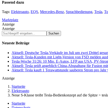
Passend dazu
Tags:
Elektroauto
,
EQS
,
Mercedes-Benz
,
Sprachbedienung
,
Tesla
,
To
Marktplatz
Anzeige
Anzeige
Suchbegriff
eingeben...
Neueste Beiträge
Aktuell: Deutsche Tesla-Verkäufe im Juli um zwei Drittel ges
Aktuell: Tesla-Kunden mit Light-Version von FSD melden au
Tesla-Woche 31/26: 10 Mio. E-Autos, LFP aus USA, PV-Stro
Aktuell: Tesla prüft angeblich China-Abspaltung für Fusion 
Aktuell: Tesla kauft 1 Terawattstunde sauberen Strom pro Jahr
Anzeige
Startseite
Elektroauto
Neue S-Klasse treibt Tesla-Bedienkonzept auf die Spitze > tes
Startseite
Datenschutz