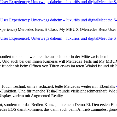
perience) Mercedes-Benz S-Class, My MBUX (Mercedes-Benz User 
ontiert und einen weiteren herausnehmbar in der Mitte zwischen ihnen
hen. Und auch bei den Innen-Kameras will Mercedes Tesla mit My MBUX
e ist oder ob beim Öffnen von Türen etwas im toten Winkel ist und ob K
Touch-Technik um 27 reduziert, teilte Mercedes weiter mit. Ebenfalls
n-Funktion. Und für manche Tesla-Freunde vielleicht schmerzhaft: 
 Display, zudem mit Augmented Reality.
t, sondern nur das Bedien-Konzept in einem Demo-Ei. Den ersten Einsat
cedes EQS damit kommen, das dann auch beim Antrieb zumindest grundsä