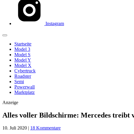
Instagram
Startseite
Model 3
Model S
Model Y
Model X
Cybertruck
Roadster
Semi
Powerwall
Marktplatz
Anzeige
Alles voller Bildschirme: Mercedes treibt 
10. Juli 2020
|
18 Kommentare