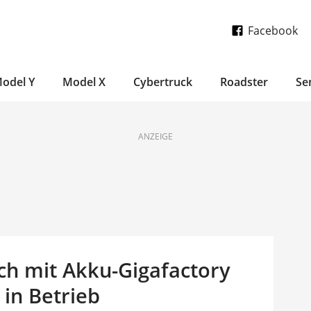
Facebook
odel Y
Model X
Cybertruck
Roadster
Se
ANZEIGE
uch mit Akku-Gigafactory
 in Betrieb