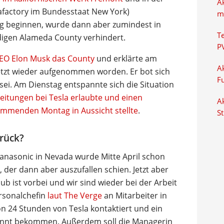
A
gafactory im Bundesstaat New York)
m
tag beginnen, wurde dann aber zumindest in
T
digen Alameda County verhindert.
P
EO Elon Musk das County
und erklärte am
Ak
jetzt wieder aufgenommen worden. Er bot sich
F
ei. Am Dienstag entspannte sich die Situation
eitungen bei Tesla erlaubte und einen
Ak
mmenden Montag in Aussicht stellte
.
S
rück?
Panasonic in Nevada wurde Mitte April schon
 der dann aber auszufallen schien. Jetzt aber
ub ist vorbei und wir sind wieder bei der Arbeit
ersonalchefin
laut The Verge
an Mitarbeiter in
on 24 Stunden von Tesla kontaktiert und ein
nannt bekommen. Außerdem soll die Managerin