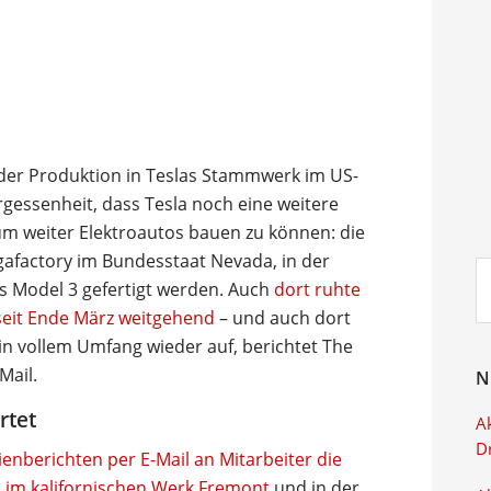
er Produktion in Teslas Stammwerk im US-
ergessenheit, dass Tesla noch eine weitere
um weiter Elektroautos bauen zu können: die
afactory im Bundesstaat Nevada, in der
Su
as Model 3 gefertigt werden. Auch
dort ruhte
ei
seit Ende März weitgehend
– und auch dort
 in vollem Umfang wieder auf, berichtet The
Mail.
N
rtet
Ak
D
ienberichten per E-Mail an Mitarbeiter die
im kalifornischen Werk Fremont
und in der