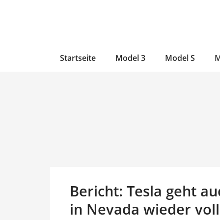
Zum
Skip
Zum
Inhalt
to
Inhalt
wechseln
main
wechseln
content
Startseite
Model 3
Model S
M
Bericht: Tesla geht a
in Nevada wieder voll