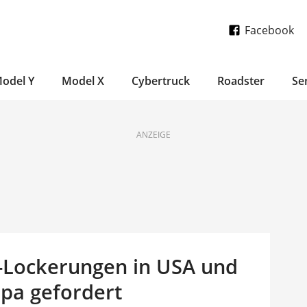
Facebook
odel Y
Model X
Cybertruck
Roadster
Se
ANZEIGE
-Lockerungen in USA und
opa gefordert