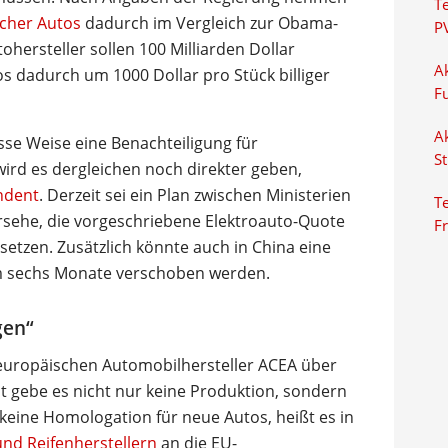
T
cher Autos
dadurch im Vergleich zur Obama-
P
hersteller sollen 100 Milliarden Dollar
Ak
s dadurch um 1000 Dollar pro Stück billiger
F
Ak
sse Weise eine Benachteiligung für
S
 wird es dergleichen noch direkter geben,
ndent
. Derzeit sei ein Plan zwischen Ministerien
Te
orsehe, die vorgeschriebene Elektroauto-Quote
F
etzen. Zusätzlich könnte auch in China eine
m sechs Monate verschoben werden.
gen“
 europäischen Automobilhersteller ACEA über
t gebe es nicht nur keine Produktion, sondern
 keine Homologation für neue Autos, heißt es in
und Reifenherstellern
an die EU-