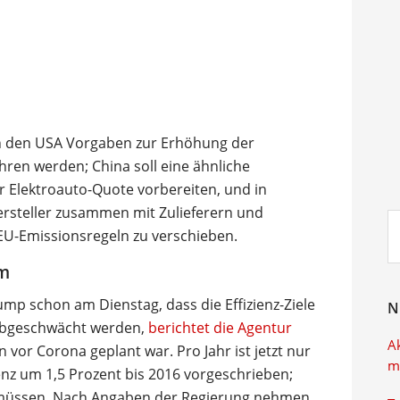
 in den USA Vorgaben zur Erhöhung der
ahren werden; China soll eine ähnliche
 Elektroauto-Quote vorbereiten, und in
rsteller zusammen mit Zulieferern und
Su
 EU-Emissionsregeln zu verschieben.
ei
um
mp schon am Dienstag, dass die Effizienz-Ziele
N
abgeschwächt werden,
berichtet die Agentur
A
n vor Corona geplant war. Pro Jahr ist jetzt nur
m
ienz um 1,5 Prozent bis 2016 vorgeschrieben;
in müssen. Nach Angaben der Regierung nehmen