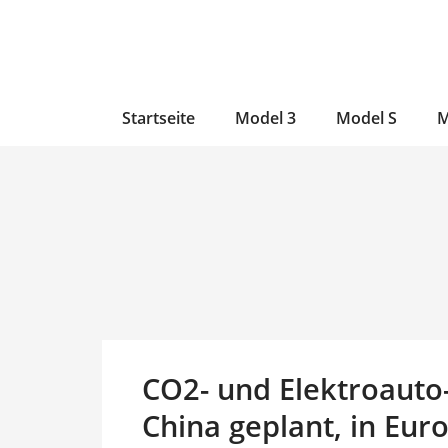
Zum
Skip
Zum
Inhalt
to
Inhalt
wechseln
main
wechseln
content
Startseite
Model 3
Model S
M
CO2- und Elektroauto
China geplant, in Eur