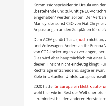
Kommissionspräsidentin Ursula von der 
„bestehende und zukünftige EU-Vorschrif
eingehalten“ werden sollten. Der Verban
Manley, der sonst CEO von Fiat Chrysler 
Anpassungen an den Zeitplänen für die V
Dem ACEA gehört Tesla (
noch
) nicht an
und Volkswagen. Anders als ihr Europa-V
von CO2-Lockerungen zu verlangen, ber
Dies wird aber hauptsächlich mit einer 
dieser Hinsicht nicht eindeutig klingt: F
Rechtslage entscheidend, sagte er zwar,
Ziele im aktuellen Umfeld „anspruchsvol
2020 hätte
für Europa ein Elektroauto- 
wohl hier wie im Rest der Welt eher bis i
– zumindest bei den anderen Herstellern