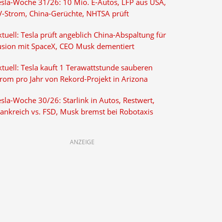
esla-Woche 31/26: 10 Mio. E-Autos, LFP aus USA,
V-Strom, China-Gerüchte, NHTSA prüft
tuell: Tesla prüft angeblich China-Abspaltung für
usion mit SpaceX, CEO Musk dementiert
tuell: Tesla kauft 1 Terawattstunde sauberen
trom pro Jahr von Rekord-Projekt in Arizona
sla-Woche 30/26: Starlink in Autos, Restwert,
rankreich vs. FSD, Musk bremst bei Robotaxis
ANZEIGE