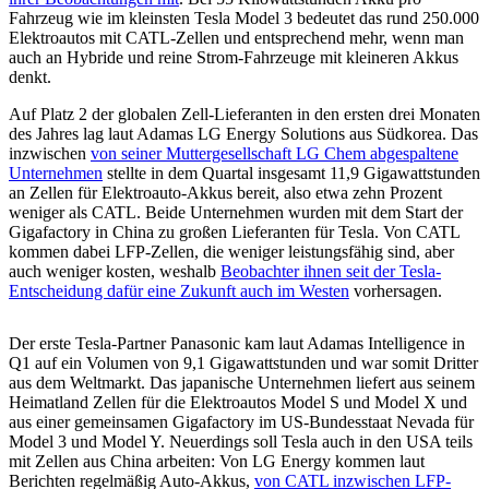
Fahrzeug wie im kleinsten Tesla Model 3 bedeutet das rund 250.000
Elektroautos mit CATL-Zellen und entsprechend mehr, wenn man
auch an Hybride und reine Strom-Fahrzeuge mit kleineren Akkus
denkt.
Auf Platz 2 der globalen Zell-Lieferanten in den ersten drei Monaten
des Jahres lag laut Adamas LG Energy Solutions aus Südkorea. Das
inzwischen
von seiner Muttergesellschaft LG Chem abgespaltene
Unternehmen
stellte in dem Quartal insgesamt 11,9 Gigawattstunden
an Zellen für Elektroauto-Akkus bereit, also etwa zehn Prozent
weniger als CATL. Beide Unternehmen wurden mit dem Start der
Gigafactory in China zu großen Lieferanten für Tesla. Von CATL
kommen dabei LFP-Zellen, die weniger leistungsfähig sind, aber
auch weniger kosten, weshalb
Beobachter ihnen seit der Tesla-
Entscheidung dafür eine Zukunft auch im Westen
vorhersagen.
Der erste Tesla-Partner Panasonic kam laut Adamas Intelligence in
Q1 auf ein Volumen von 9,1 Gigawattstunden und war somit Dritter
aus dem Weltmarkt. Das japanische Unternehmen liefert aus seinem
Heimatland Zellen für die Elektroautos Model S und Model X und
aus einer gemeinsamen Gigafactory im US-Bundesstaat Nevada für
Model 3 und Model Y. Neuerdings soll Tesla auch in den USA teils
mit Zellen aus China arbeiten: Von LG Energy kommen laut
Berichten regelmäßig Auto-Akkus,
von CATL inzwischen LFP-