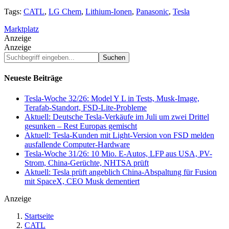
Tags:
CATL
,
LG Chem
,
Lithium-Ionen
,
Panasonic
,
Tesla
Marktplatz
Anzeige
Anzeige
Suchbegriff
eingeben...
Neueste Beiträge
Tesla-Woche 32/26: Model Y L in Tests, Musk-Image,
Terafab-Standort, FSD-Lite-Probleme
Aktuell: Deutsche Tesla-Verkäufe im Juli um zwei Drittel
gesunken – Rest Europas gemischt
Aktuell: Tesla-Kunden mit Light-Version von FSD melden
ausfallende Computer-Hardware
Tesla-Woche 31/26: 10 Mio. E-Autos, LFP aus USA, PV-
Strom, China-Gerüchte, NHTSA prüft
Aktuell: Tesla prüft angeblich China-Abspaltung für Fusion
mit SpaceX, CEO Musk dementiert
Anzeige
Startseite
CATL