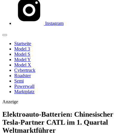
Instagram
Startseite
Model 3
Model S
Model Y
Model X
Cybertruck
Roadster
Semi
Powerwall
Marktplatz
Anzeige
Elektroauto-Batterien: Chinesischer
Tesla-Partner CATL im 1. Quartal
Weltmarktführer