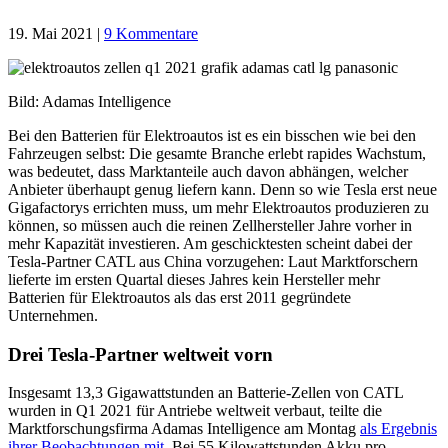
19. Mai 2021
|
9 Kommentare
Bild: Adamas Intelligence
Bei den Batterien für Elektroautos ist es ein bisschen wie bei den
Fahrzeugen selbst: Die gesamte Branche erlebt rapides Wachstum,
was bedeutet, dass Marktanteile auch davon abhängen, welcher
Anbieter überhaupt genug liefern kann. Denn so wie Tesla erst neue
Gigafactorys errichten muss, um mehr Elektroautos produzieren zu
können, so müssen auch die reinen Zellhersteller Jahre vorher in
mehr Kapazität investieren. Am geschicktesten scheint dabei der
Tesla-Partner CATL aus China vorzugehen: Laut Marktforschern
lieferte im ersten Quartal dieses Jahres kein Hersteller mehr
Batterien für Elektroautos als das erst 2011 gegründete
Unternehmen.
Drei Tesla-Partner weltweit vorn
Insgesamt 13,3 Gigawattstunden an Batterie-Zellen von CATL
wurden in Q1 2021 für Antriebe weltweit verbaut, teilte die
Marktforschungsfirma Adamas Intelligence am Montag
als Ergebnis
ihrer Beobachtungen mit
. Bei 55 Kilowattstunden Akku pro