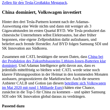
Zellen für den Tesla-Großakku Megapack
.
China dominiert, Volkswagen investiert
Hinter den drei Tesla-Partnern kommt nach der Adamas-
Auswertung eine Weile nichts und dann mit weniger als 3
Gigawattstunden im ersten Quartal BYD. Wie Tesla produziert das
chinesische Unternehmen selbst Elektroautos, hat aber früher
begonnen, eine eigene Zellproduktion dafür aufzubauen, und
beliefert auch fremde Hersteller. Auf BYD folgen Samsung SDI und
SK Innovation aus Südkorea.
Zusammen mit CATL bestätigen die neuen Daten, dass
China bei
der Produktion des Zukunftsbausteins Lithium-Ionen-Batterien klar
dominiert
. Und Adamas Intelligence geht davon aus, dass es
jedenfalls mittelfristig so bleiben wird: CATL werde seine noch
klarere Führungsposition in der Heimat in den kommenden Monaten
ausbauen, prognostizieren die Marktforscher. Auch die neueren
Anbieter CALB und Gotion (an diesem
beteiligte sich Volkswagen
im Mai 2020 mit rund 1 Milliarde Euro
) hätten eine Chance,
zunächst in die Top-5 für China zu kommen – und später Samsung
SDI oder SK Innovation global daraus zu verdrängen.
Passend dazu