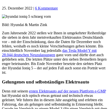
25. Dezember 2022
|
6 Kommentare
Bild: Hyundai & Martin Zink
Zum Jahresende 2022 stellen wir Ihnen in umgekehrter Reihenfolge
die sieben in dem Jahr meistverkauften Elektroautos Deutschlands
vor – mit der Einschränkung, dass die Daten für Dezember noch
fehlen, weshalb es noch kleine Verschiebungen geben könnte. Bis
einschließlich November lag jedenfalls
das Tesla Model Y mit
28.044 deutschen Neuzulassungen
ganz vorn und dürfte dort auch
geblieben sein. Die letzten Plätze unter den sieben Bestsellern liegen
enger beieinander. Bis Ende November besetzte den siebten Platz
der Hyundai Ioniq 5 – der auf jeden Fall auch sonst ein Porträt wert
ist.
Gelungenes und selbstständiges Elektroauto
Denn mit seinem
ersten Elektroauto auf der neuen Plattform e-GMP
hat Hyundai sich optisch etwas getraut und technisch etwas
geleistet. Wir fuhren ihn in diesem Jahr ausgiebig und erlebten ein
Fahrzeug, das als gelungen und selbstständig in Erinnerung bleibt.
Gerade im Vergleich zu einem Model 3 (für einen Vergleich mit dem