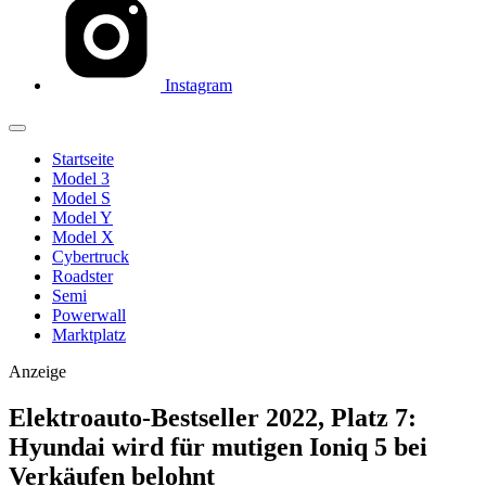
Instagram
Startseite
Model 3
Model S
Model Y
Model X
Cybertruck
Roadster
Semi
Powerwall
Marktplatz
Anzeige
Elektroauto-Bestseller 2022, Platz 7:
Hyundai wird für mutigen Ioniq 5 bei
Verkäufen belohnt