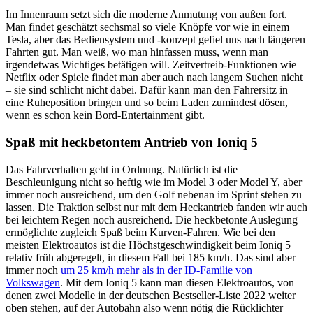
Im Innenraum setzt sich die moderne Anmutung von außen fort.
Man findet geschätzt sechsmal so viele Knöpfe vor wie in einem
Tesla, aber das Bediensystem und -konzept gefiel uns nach längeren
Fahrten gut. Man weiß, wo man hinfassen muss, wenn man
irgendetwas Wichtiges betätigen will. Zeitvertreib-Funktionen wie
Netflix oder Spiele findet man aber auch nach langem Suchen nicht
– sie sind schlicht nicht dabei. Dafür kann man den Fahrersitz in
eine Ruheposition bringen und so beim Laden zumindest dösen,
wenn es schon kein Bord-Entertainment gibt.
Spaß mit heckbetontem Antrieb von Ioniq 5
Das Fahrverhalten geht in Ordnung. Natürlich ist die
Beschleunigung nicht so heftig wie im Model 3 oder Model Y, aber
immer noch ausreichend, um den Golf nebenan im Sprint stehen zu
lassen. Die Traktion selbst nur mit dem Heckantrieb fanden wir auch
bei leichtem Regen noch ausreichend. Die heckbetonte Auslegung
ermöglichte zugleich Spaß beim Kurven-Fahren. Wie bei den
meisten Elektroautos ist die Höchstgeschwindigkeit beim Ioniq 5
relativ früh abgeregelt, in diesem Fall bei 185 km/h. Das sind aber
immer noch
um 25 km/h mehr als in der ID-Familie von
Volkswagen
. Mit dem Ioniq 5 kann man diesen Elektroautos, von
denen zwei Modelle in der deutschen Bestseller-Liste 2022 weiter
oben stehen, auf der Autobahn also wenn nötig die Rücklichter