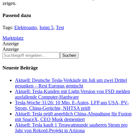
zeigen.
Passend dazu
Tags:
Elektroauto
,
Ioniq 5
,
Test
Marktplatz
Anzeige
Anzeige
Suchbegriff
eingeben...
Neueste Beiträge
Aktuell: Deutsche Tesla-Verkäufe im Juli um zwei Drittel
gesunken – Rest Europas gemischt
Aktuell: Tesla-Kunden mit Light-Version von FSD melden
ausfallende Computer-Hardware
Tesla-Woche 31/26: 10 Mio. E-Autos, LFP aus USA, PV-
Strom, China-Gerüchte, NHTSA prüft
Aktuell: Tesla prüft angeblich China-Abspaltung für Fusion
mit SpaceX, CEO Musk dementiert
Aktuell: Tesla kauft 1 Terawattstunde sauberen Strom pro
Jahr von Rekord-Projekt in Arizona