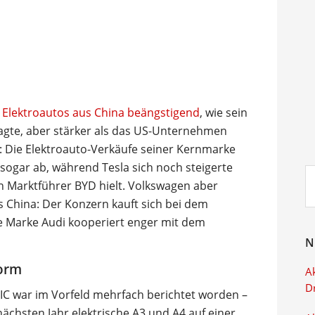
h Elektroautos aus China beängstigend
, wie sein
sagte, aber stärker als das US-Unternehmen
: Die Elektroauto-Verkäufe seiner Kernmarke
sogar ab, während Tesla sich noch steigerte
Su
n Marktführer BYD hielt. Volkswagen aber
ei
 China: Der Konzern kauft sich bei dem
ne Marke Audi kooperiert enger mit dem
N
form
Ak
D
IC war im Vorfeld mehrfach berichtet worden –
ächsten Jahr elektrische A3 und A4 auf einer