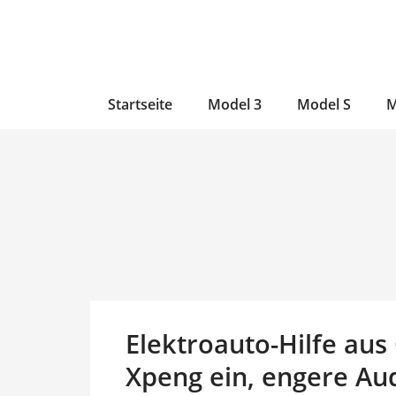
Zum
Skip
Zum
Inhalt
to
Inhalt
wechseln
main
wechseln
content
Startseite
Model 3
Model S
M
Elektroauto-Hilfe aus 
Xpeng ein, engere Au