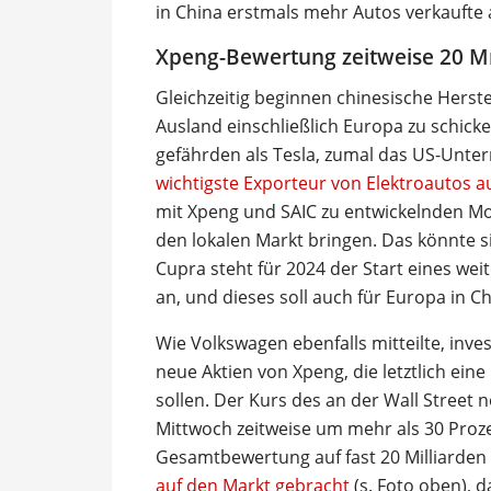
in China erstmals mehr Autos verkaufte 
Xpeng-Bewertung zeitweise 20 Mr
Gleichzeitig beginnen chinesische Herst
Ausland einschließlich Europa zu schick
gefährden als Tesla, zumal das US-Unte
wichtigste Exporteur von Elektroautos a
mit Xpeng und SAIC zu entwickelnden Mod
den lokalen Markt bringen. Das könnte s
Cupra steht für 2024 der Start eines w
an, und dieses soll auch für Europa in C
Wie Volkswagen ebenfalls mitteilte, inves
neue Aktien von Xpeng, die letztlich ein
sollen. Der Kurs des an der Wall Street 
Mittwoch zeitweise um mehr als 30 Proze
Gesamtbewertung auf fast 20 Milliarden
auf den Markt gebracht
(s. Foto oben), 