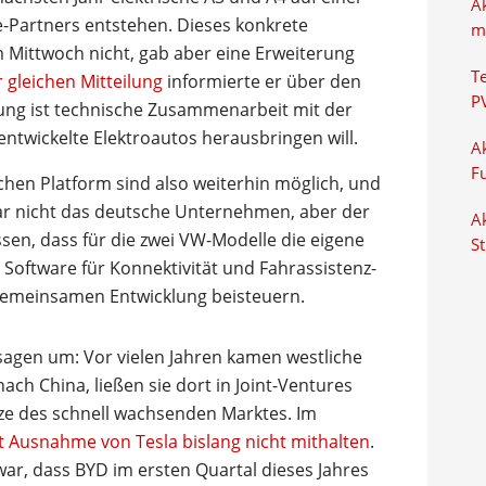
A
e-Partners entstehen. Dieses konkrete
m
Mittwoch nicht, gab aber eine Erweiterung
T
 gleichen Mitteilung
informierte er über den
P
arung ist technische Zusammenarbeit mit der
ntwickelte Elektroautos herausbringen will.
Ak
F
chen Platform sind also weiterhin möglich, und
war nicht das deutsche Unternehmen, aber der
Ak
sen, dass für die zwei VW-Modelle die eigene
S
Software für Konnektivität und Fahrassistenz-
gemeinsamen Entwicklung beisteuern.
sagen um: Vor vielen Jahren kamen westliche
ach China, ließen sie dort in Joint-Ventures
tze des schnell wachsenden Marktes. Im
it Ausnahme von Tesla bislang nicht mithalten
.
 war, dass BYD im ersten Quartal dieses Jahres