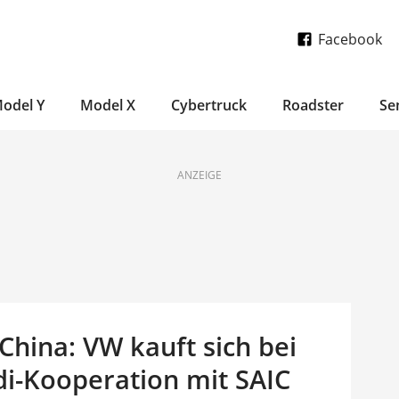
Facebook
odel Y
Model X
Cybertruck
Roadster
Se
ANZEIGE
China: VW kauft sich bei
di-Kooperation mit SAIC