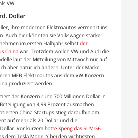
als VW.
d. Dollar
eller, ihre modernen Elektroautos vermehrt ins
en. Auch hier könnten sie Volkswagen stärker
rnehmen im ersten Halbjahr selbst
der
us China
war. Trotzdem wollen VW und Audi die
elle laut der Mitteilung von Mittwoch nur auf
ich aber natürlich ändern. Unter der Marke
eiteren MEB-Elektroautos aus dem VW-Konzern
hina produziert werden.
tiert der Konzern rund 700 Millionen Dollar in
e Beteiligung von 4,99 Prozent ausmachen
notierten China-Startups stieg daraufhin am
nt auf mehr als 20 Dollar und die
 Dollar. Vor kurzem
hatte Xpeng das SUV G6
das dem Tesla Model Y bei den wichtigsten