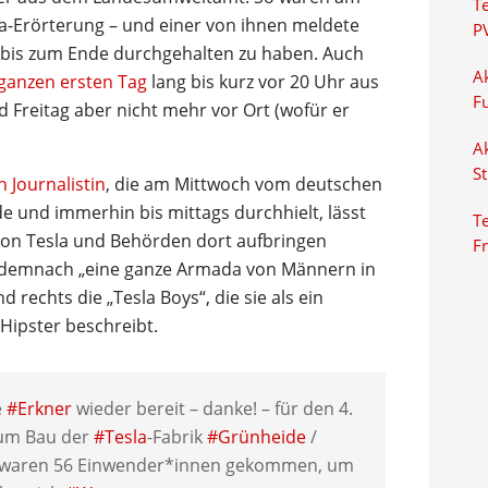
T
sla-Erörterung – und einer von ihnen meldete
P
en bis zum Ende durchgehalten zu haben. Auch
Ak
 ganzen ersten Tag
lang bis kurz vor 20 Uhr aus
F
Freitag aber nicht mehr vor Ort (wofür er
Ak
S
n Journalistin
, die am Mittwoch vom deutschen
e und immerhin bis mittags durchhielt, lässt
Te
 von Tesla und Behörden dort aufbringen
F
demnach „eine ganze Armada von Männern in
rechts die „Tesla Boys“, die sie als ein
Hipster beschreibt.
e
#Erkner
wieder bereit – danke! – für den 4.
um Bau der
#Tesla
-Fabrik
#Grünheide
/
ag waren 56 Einwender*innen gekommen, um