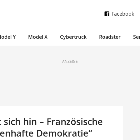
Facebook
odel Y
Model X
Cybertruck
Roadster
Se
ANZEIGE
 sich hin – Französische
ldenhafte Demokratie“