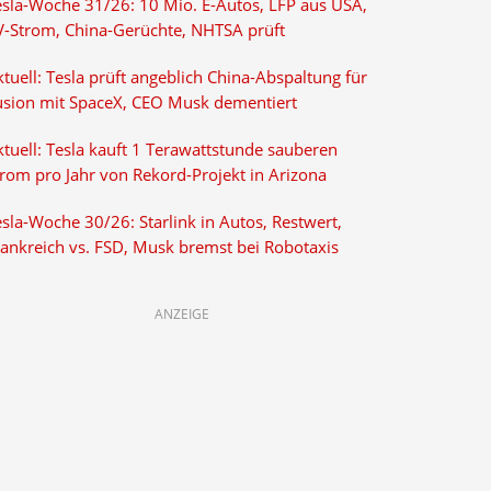
esla-Woche 31/26: 10 Mio. E-Autos, LFP aus USA,
V-Strom, China-Gerüchte, NHTSA prüft
tuell: Tesla prüft angeblich China-Abspaltung für
usion mit SpaceX, CEO Musk dementiert
tuell: Tesla kauft 1 Terawattstunde sauberen
trom pro Jahr von Rekord-Projekt in Arizona
sla-Woche 30/26: Starlink in Autos, Restwert,
rankreich vs. FSD, Musk bremst bei Robotaxis
ANZEIGE