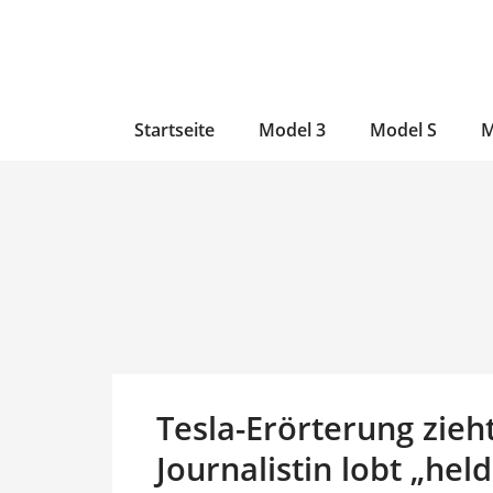
Zum
Skip
Zum
Inhalt
to
Inhalt
wechseln
main
wechseln
content
Startseite
Model 3
Model S
M
Tesla-Erörterung zieht
Journalistin lobt „he