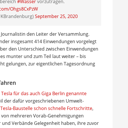
bereich
#Wasser
vorzutragen.
r.com/Ohgs8CxPzW
UKBrandenburg)
September 25, 2020
 Journalistin den Leiter der Versammlung.
ender insgesamt 414 Einwendungen vorgelegt
 über den Unterschied zwischen Einwendungen
s munter und zum Teil laut weiter – bis
cht gelungen, zur eigentlichen Tagesordnung
fahren
 Tesla für das auch Giga Berlin genannte
eil der dafür vorgeschriebenen Umwelt-
Tesla-Baustelle schon schnelle Fortschritte
,
en von mehreren Vorab-Genehmigungen
er und Verbände Gelegenheit haben, ihre zuvor