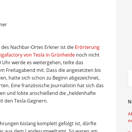
e des Nachbar-Ortes Erkner ist die
Erörterung
gafactory von Tesla in Grünheide
noch nicht
hr werde es weitergehen, teilte das
 Freitagabend mit. Dass die angesetzten bis
Su
den, hatte sich schon zu Beginn abgezeichnet,
ei
en. Eine französische Journalistin hat sich das
en und lobte anschießend die „heldenhafte
it den Tesla-Gegnern.
N
A
m
hrungen bislang komplett gefolgt ist, dürfte
mter aus dem Landesumweltamt. So waren am