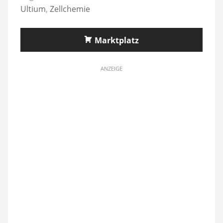
Ultium
,
Zellchemie
Marktplatz
ANZEIGE