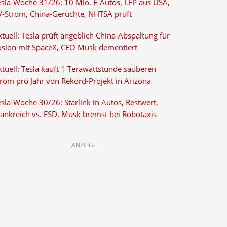
esla-Woche 31/26: 10 Mio. E-Autos, LFP aus USA,
V-Strom, China-Gerüchte, NHTSA prüft
tuell: Tesla prüft angeblich China-Abspaltung für
usion mit SpaceX, CEO Musk dementiert
tuell: Tesla kauft 1 Terawattstunde sauberen
trom pro Jahr von Rekord-Projekt in Arizona
sla-Woche 30/26: Starlink in Autos, Restwert,
rankreich vs. FSD, Musk bremst bei Robotaxis
ANZEIGE