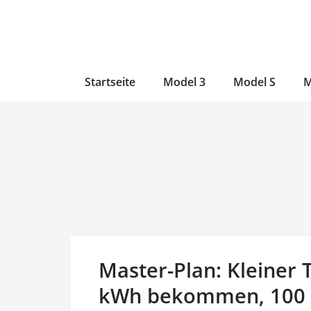
Zum
Skip
Zum
Inhalt
to
Inhalt
wechseln
main
wechseln
content
Startseite
Model 3
Model S
M
Master-Plan: Kleiner T
kWh bekommen, 100 k