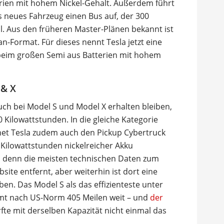
erien mit hohem Nickel-Gehalt. Außerdem führt
s neues Fahrzeug einen Bus auf, der 300
l. Aus den früheren Master-Plänen bekannt ist
an-Format. Für dieses nennt Tesla jetzt eine
 beim großen Semi aus Batterien mit hohem
 & X
ch bei Model S und Model X erhalten bleiben,
 Kilowattstunden. In die gleiche Kategorie
net Tesla zudem auch den Pickup Cybertruck
 Kilowattstunden nickelreicher Akku
 denn die meisten technischen Daten zum
site entfernt, aber weiterhin ist dort eine
en. Das Model S als das effizienteste unter
mt nach US-Norm 405 Meilen weit – und
der
fte mit derselben Kapazität nicht einmal das