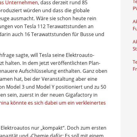
T
das Unternehmen
, dass derzeit rund 85
P
produziert würden und dass die globale
zeuge ausmacht. Wäre sie schon heute rein
Ak
ungen von Tesla 112 Terawattstunden an
F
darin auch 16 Terawattstunden für Busse und
Ak
S
rage sagte, will Tesla seine Elektroauto-
Te
t halten. In dem jetzt veröffentlichten Plan-
F
genauere Aufschlüsselung enthalten. Ganz oben
Namen hat, bei der Veranstaltung aber eine
 von Model 3 und Model Y positioniert und zu 50
n sein, zuerst in der neuen Gigafactory in
ina könnte es sich dabei um ein verkleinertes
 Elektroautos nur „kompakt“. Doch zum ersten
apazität und -Chemie dafür: Es soll mit einem