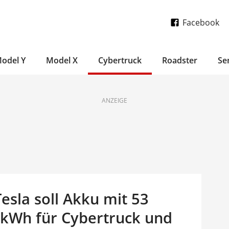
Facebook
odel Y
Model X
Cybertruck
Roadster
Se
ANZEIGE
esla soll Akku mit 53
Wh für Cybertruck und