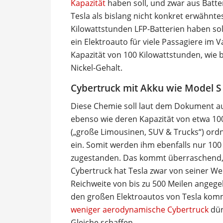
Kapazität
haben soll, und zwar aus Batt
Tesla als bislang nicht konkret erwähnte
Kilowattstunden LFP-Batterien haben sol
ein Elektroauto für viele Passagiere im V
Kapazität von 100 Kilowattstunden, wie
Nickel-Gehalt.
Cybertruck mit Akku wie Model S
Diese Chemie soll laut dem Dokument au
ebenso wie deren Kapazität von etwa 100
(„große Limousinen, SUV & Trucks“) ord
ein. Somit werden ihm ebenfalls nur 100
zugestanden. Das kommt überraschend,
Cybertruck hat Tesla zwar von seiner Web
Reichweite von bis zu 500 Meilen angegeb
den großen Elektroautos von Tesla kom
weniger aerodynamische Cybertruck
dür
Gleiche schaffen.