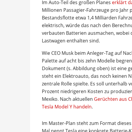
Im Auto-Teil des großen Planes
erklärt 
Millionen Passagier-Fahrzeuge pro Jahr 
Bestandsflotte etwa 1,4 Milliarden Fahr
elektrisch, würde das nach den Berechn
verbauten Batterien ausmachen, wobei 
Lastwagen enthalten sind.
Wie CEO Musk beim Anleger-Tag auf Nachf
Palette auf acht bis zehn Modelle begrenz
Dokument (s. Abbildung oben) ist eine 
steht ein Elektroauto, das noch keinen 
zentrale Rolle spielte. Es soll unterhalb
Prozent niedrigeren Kosten zu produziere
Mexiko. Nach aktuellen
Gerüchten aus Ch
Tesla Model Y handeln
.
Im Master-Plan steht zum Format dieses
Mal nennt Tesla eine konkrete Batterie-K