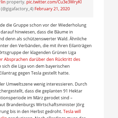
lin
property.
pic.twitter.com/Cu3e3WryKl
4 (@gigafactory_4)
February 21, 2020
de die Gruppe schon vor der Wiederholung
e darauf hinwiesen, dass die Bäume in
nd denn als schützenswerter Wald. Ähnliche
nter den Verbänden, die mit ihren Eilanträgen
Ortsgruppe der klagenden Grünen Liga
r Absprachen darüber den Rücktritt des
e sich die Liga von dem bayerischen
ilantrag gegen Tesla gestellt hatte.
 der Umweltszene wenig interessieren. Durch
chergestellt, dass die geplanten 91 Hektar
ationsperiode im März gerodet sind –
aut Brandenburgs Wirtschaftsminister Jörg
rung bis in den Herbst gedroht.
Tesla will