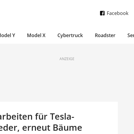
Facebook
odel Y
Model X
Cybertruck
Roadster
Se
ANZEIGE
rbeiten für Tesla-
ieder, erneut Bäume