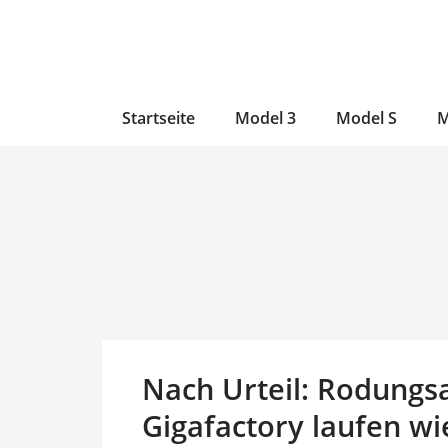
Zum
Skip
Zum
Inhalt
to
Inhalt
wechseln
main
wechseln
content
Startseite
Model 3
Model S
M
Nach Urteil: Rodungsa
Gigafactory laufen w