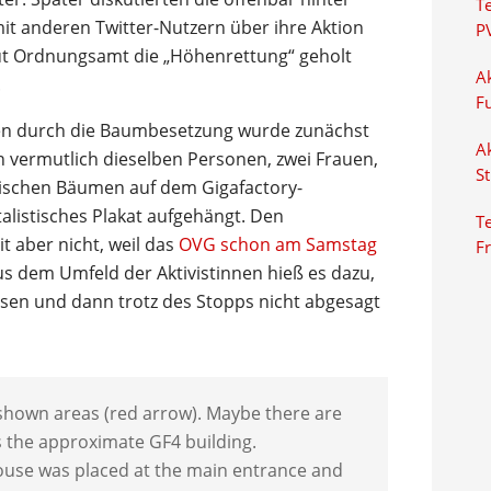
T
it anderen Twitter-Nutzern über ihre Aktion
P
aut Ordnungsamt die „Höhenrettung“ geholt
Ak
.
F
ten durch die Baumbesetzung wurde zunächst
Ak
 vermutlich dieselben Personen, zwei Frauen,
S
wischen Bäumen auf dem Gigafactory-
alistisches Plakat aufgehängt. Den
Te
 aber nicht, weil das
OVG schon am Samstag
F
us dem Umfeld der Aktivistinnen hieß es dazu,
esen und dann trotz des Stopps nicht abgesagt
 shown areas (red arrow). Maybe there are
s the approximate GF4 building.
house was placed at the main entrance and