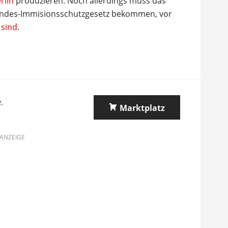
rlin
produzieren. Noch allerdings muss das
ndes-Immisionsschutzgesetz bekommen, vor
 sind
.
e
,
Marktplatz
ANZEIGE