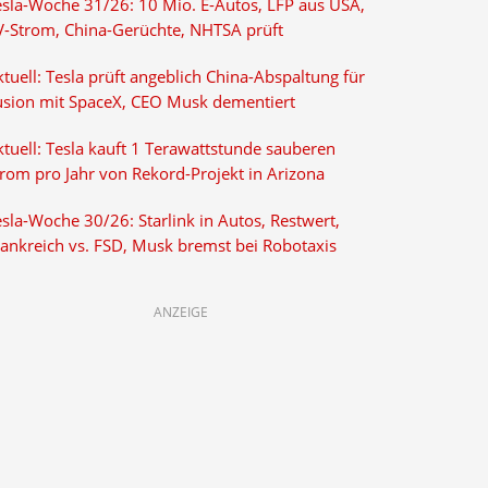
esla-Woche 31/26: 10 Mio. E-Autos, LFP aus USA,
V-Strom, China-Gerüchte, NHTSA prüft
tuell: Tesla prüft angeblich China-Abspaltung für
usion mit SpaceX, CEO Musk dementiert
tuell: Tesla kauft 1 Terawattstunde sauberen
trom pro Jahr von Rekord-Projekt in Arizona
sla-Woche 30/26: Starlink in Autos, Restwert,
rankreich vs. FSD, Musk bremst bei Robotaxis
ANZEIGE