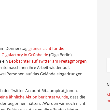
 am Donnerstag
grünes Licht für die
 Gigafactory in Grünheide
(Giga Berlin)
Su
e ein
Beobachter auf Twitter am Freitagmorgen
ei
rntemaschinen ihre Arbeit wieder auf.
zwei Personen auf das Gelände eingedrungen
N
h der Twitter-Account @baumpirat_innen,
A
eine ähnliche Aktion berichtet wurde
, dass die
m
ieder begonnen hätten. „Wurden wir noch nicht
ter. Später diskutierten die offenbar hinter