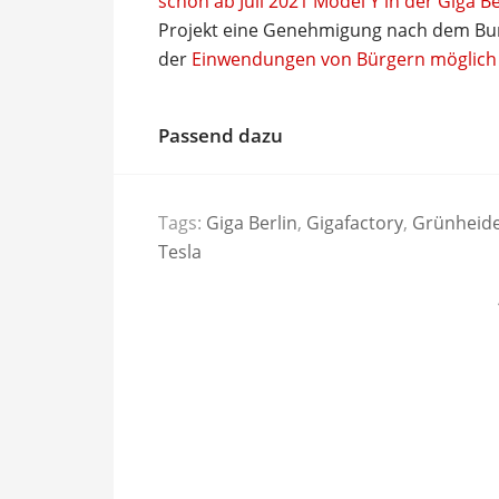
schon ab Juli 2021 Model Y in der Giga Be
Projekt eine Genehmigung nach dem Bu
der
Einwendungen von Bürgern möglich
Passend dazu
Tags:
Giga Berlin
,
Gigafactory
,
Grünheid
Tesla