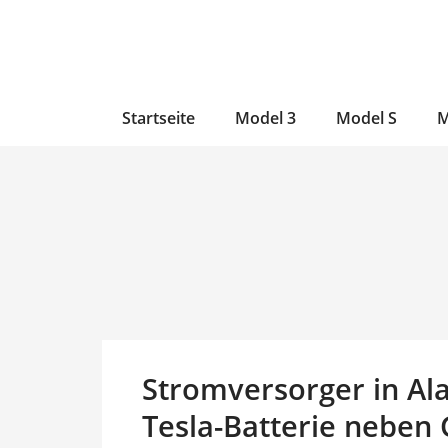
Zum
Skip
Zum
Inhalt
to
Inhalt
wechseln
main
wechseln
content
Startseite
Model 3
Model S
M
Stromversorger in Ala
Tesla-Batterie neben