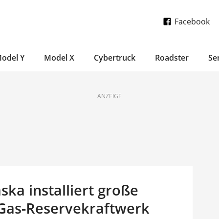
Facebook
odel Y
Model X
Cybertruck
Roadster
Se
ANZEIGE
ska installiert große
 Gas-Reservekraftwerk