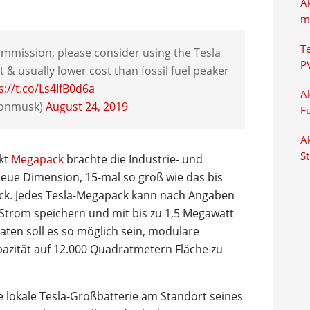
A
m
T
s commission, please consider using the Tesla
P
& usually lower cost than fossil fuel peaker
s://t.co/Ls4IfB0d6a
Ak
lonmusk)
August 24, 2019
F
Ak
S
ukt
Megapack
brachte die Industrie- und
neue Dimension, 15-mal so groß wie das bis
ck. Jedes Tesla-Megapack kann nach Angaben
rom speichern und mit bis zu 1,5 Megawatt
ten soll es so möglich sein, modulare
pazität auf 12.000 Quadratmetern Fläche zu
 lokale Tesla-Großbatterie am Standort seines