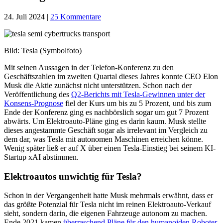
24. Juli 2024
|
25 Kommentare
Bild: Tesla (Symbolfoto)
Mit seinen Aussagen in der Telefon-Konferenz zu den
Geschäftszahlen im zweiten Quartal dieses Jahres konnte CEO Elon
Musk die Aktie zunächst nicht unterstützen. Schon nach der
Veröffentlichung des
Q2-Berichts mit Tesla-Gewinnen unter der
Konsens-Prognose
fiel der Kurs um bis zu 5 Prozent, und bis zum
Ende der Konferenz ging es nachbörslich sogar um gut 7 Prozent
abwärts. Um Elektroauto-Pläne ging es darin kaum. Musk stellte
dieses angestammte Geschäft sogar als irrelevant im Vergleich zu
dem dar, was Tesla mit autonomen Maschinen erreichen könne.
Wenig später ließ er auf X über einen Tesla-Einstieg bei seinem KI-
Startup xAI abstimmen.
Elektroautos unwichtig für Tesla?
Schon in der Vergangenheit hatte Musk mehrmals erwähnt, dass er
das größte Potenzial für Tesla nicht im reinen Elektroauto-Verkauf
sieht, sondern darin, die eigenen Fahrzeuge autonom zu machen.
Ende 2021 kamen
überraschend Pläne für den humanoiden Roboter