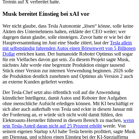
Termin auf X verbreitet hatte.
Musk bereitet Einstieg bei xAI vor
Wer nicht glaube, dass Tesla Autonomie „lösen“ könne, solle keine
Aktien des Unternehmens halten, erklärte der CEO weiter; wer
dagegen daran glaube, solle einsteigen. Zuvor hatte er wie bei der
Hauptversammlung im Juni eine Studie zitiert, laut der
Tesla allein
mit selbstständig fahrenden Autos einen Börsenwert von 5 Billionen
Dollar
erreichen kann. Der humanoide Roboter Optimus soll sogar
für ein Vielfaches davon gut sein. Zu diesem Projekt sagte Musk,
nächstes Jahr werde eine begrenzte Produktion einiger tausend
Stück einer Version zur internen Verwendung beginnen. 2026 solle
die Produktion deutlich zunehmen und Optimus als Version 2 auch
an externe Kunden geliefert werden.
Der Tesla-Chef setzt also öffentlich voll auf die Anwendung
künstlicher Intelligenz, damit Autos und Roboter ihre Aufgaben
ohne menschliche Aufsicht erledigen können. Mit KI beschäftigt er
sich aber auch außerhalb von Tesla und eckte in diesem Januar mit
der Forderung an, er würde sich nicht wohl damit fühlen, den
Elektroauto-Hersteller führend in diesem Bereich zu machen,
wenn
sein Tesla-Anteil daran nicht auf 25 Prozent erhöht
werde. Von
seinem eigenen Startup xAI habe Tesla bereits profitiert, sagte Musk
am Dienstag, und schloss einen Einstieg bei der KI-Spezialfirma