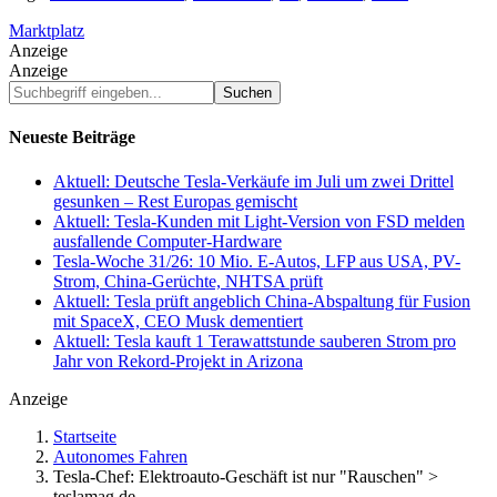
Marktplatz
Anzeige
Anzeige
Suchbegriff
eingeben...
Neueste Beiträge
Aktuell: Deutsche Tesla-Verkäufe im Juli um zwei Drittel
gesunken – Rest Europas gemischt
Aktuell: Tesla-Kunden mit Light-Version von FSD melden
ausfallende Computer-Hardware
Tesla-Woche 31/26: 10 Mio. E-Autos, LFP aus USA, PV-
Strom, China-Gerüchte, NHTSA prüft
Aktuell: Tesla prüft angeblich China-Abspaltung für Fusion
mit SpaceX, CEO Musk dementiert
Aktuell: Tesla kauft 1 Terawattstunde sauberen Strom pro
Jahr von Rekord-Projekt in Arizona
Anzeige
Startseite
Autonomes Fahren
Tesla-Chef: Elektroauto-Geschäft ist nur "Rauschen" >
teslamag.de