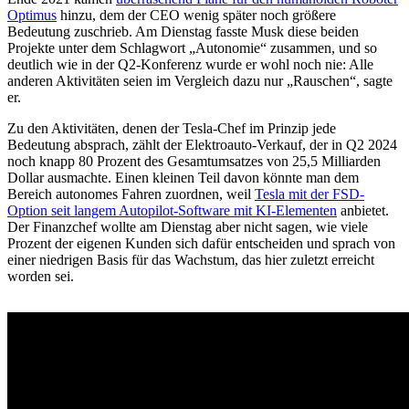
Optimus
hinzu, dem der CEO wenig später noch größere
Bedeutung zuschrieb. Am Dienstag fasste Musk diese beiden
Projekte unter dem Schlagwort „Autonomie“ zusammen, und so
deutlich wie in der Q2-Konferenz wurde er wohl noch nie: Alle
anderen Aktivitäten seien im Vergleich dazu nur „Rauschen“, sagte
er.
Zu den Aktivitäten, denen der Tesla-Chef im Prinzip jede
Bedeutung absprach, zählt der Elektroauto-Verkauf, der in Q2 2024
noch knapp 80 Prozent des Gesamtumsatzes von 25,5 Milliarden
Dollar ausmachte. Einen kleinen Teil davon könnte man dem
Bereich autonomes Fahren zuordnen, weil
Tesla mit der FSD-
Option seit langem Autopilot-Software mit KI-Elementen
anbietet.
Der Finanzchef wollte am Dienstag aber nicht sagen, wie viele
Prozent der eigenen Kunden sich dafür entscheiden und sprach von
einer niedrigen Basis für das Wachstum, das hier zuletzt erreicht
worden sei.