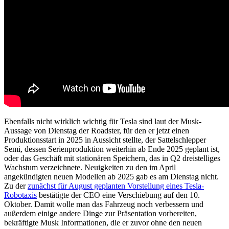
Ebenfalls nicht wirklich wichtig für Tesla sind laut der Musk-
Aussage von Dienstag der Roadster, für den er jetzt einen
Produktionsstart in 2025 in Aussicht stellte, der Sattelschlepper
Semi, dessen Serienproduktion weiterhin ab Ende 2025 geplant ist,
oder das Geschäft mit stationären Speichern, das in Q2 dreistelliges
Wachstum verzeichnete. Neuigkeiten zu den im April
angekündigten neuen Modellen ab 2025 gab es am Dienstag nicht.
Zu der
zunächst für August geplanten Vorstellung eines Tesla-
Robotaxis
bestätigte der CEO eine Verschiebung auf den 10.
Oktober. Damit wolle man das Fahrzeug noch verbessern und
außerdem einige andere Dinge zur Präsentation vorbereiten,
bekräftigte Musk Informationen, die er zuvor ohne den neuen