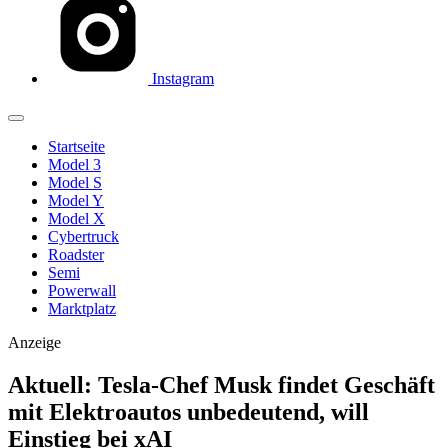
Instagram
Startseite
Model 3
Model S
Model Y
Model X
Cybertruck
Roadster
Semi
Powerwall
Marktplatz
Anzeige
Aktuell: Tesla-Chef Musk findet Geschäft
mit Elektroautos unbedeutend, will
Einstieg bei xAI