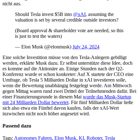
nicht aus.
Should Tesla invest $5B into
@xAI
, assuming the
valuation is set by several credible outside investors?
(Board approval & shareholder vote are needed, so this
is just to test the waters)
— Elon Musk (@elonmusk)
July 24, 2024
Eine solche Investition müsse von den Tesla-Anlegern gebilligt
werden, erklärte Musk dazu. Er selbst unterstütze diese Idee, doch
es komme auf die Aktionäre an. Einige Stunden nach der Q2-
Konferenz wurde er schon konkreter: Auf X startete der CEO eine
Umfrage, ob Tesla 5 Milliarden Dollar in xAI investieren solle,
wenn die Bewertung unabhängig festgelegt werde. Am Mittwoch
gegen Mittag waren rund zwei Drittel der Teilnehmenden dafür. Bei
einer Finanzierungsrunde in diesem Mai
wurde das Musk-Startup
mit 24 Milliarden Dollar bewertet
. Für fünf Milliarden Dollar ließe
sich also etwa ein Fünftel davon kaufen, falls der xAI-Wert
inzwischen nicht noch höher angesetzt wird.
Passend dazu
Tags:
Autonomes Fahren
,
Elon Musk
,
KI
,
Roboter
,
Tesla