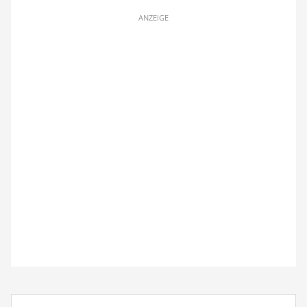
ANZEIGE
Suchbegriff