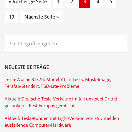
Go
Go
Go
Go
Go
Inter
« Vorherige Seite
1
2
3
4
5
…
to
to
to
to
to
pages
Go
page
page
page
page
page
omitt
19
Nächste Seite »
to
page
Suchbegriff
eingeben...
NEUESTE BEITRÄGE
Tesla-Woche 32/26: Model Y L in Tests, Musk-Image,
Terafab-Standort, FSD-Lite-Probleme
Aktuell: Deutsche Tesla-Verkäufe im Juli um zwei Drittel
gesunken – Rest Europas gemischt
Aktuell: Tesla-Kunden mit Light-Version von FSD melden
ausfallende Computer-Hardware