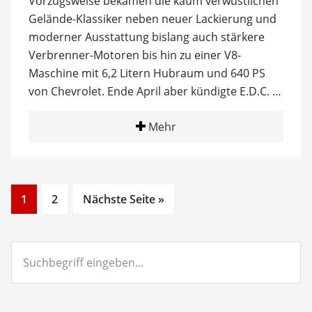
Vorzugsweise bekamen die kaum verwüstlichen
Gelände-Klassiker neben neuer Lackierung und
moderner Ausstattung bislang auch stärkere
Verbrenner-Motoren bis hin zu einer V8-
Maschine mit 6,2 Litern Hubraum und 640 PS
von Chevrolet. Ende April aber kündigte E.D.C. …
Mehr
Go
Go
1
2
Nächste Seite »
to
to
page
page
Suchbegriff
eingeben...