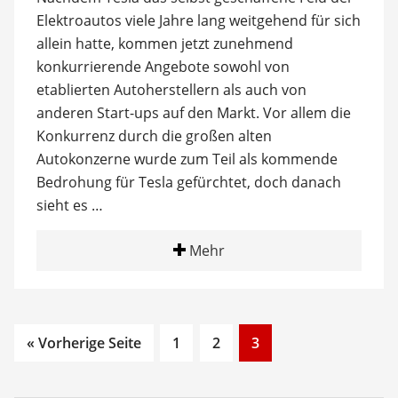
Elektroautos viele Jahre lang weitgehend für sich
allein hatte, kommen jetzt zunehmend
konkurrierende Angebote sowohl von
etablierten Autoherstellern als auch von
anderen Start-ups auf den Markt. Vor allem die
Konkurrenz durch die großen alten
Autokonzerne wurde zum Teil als kommende
Bedrohung für Tesla gefürchtet, doch danach
sieht es …
Mehr
Go
Go
Go
« Vorherige Seite
1
2
3
to
to
to
page
page
page