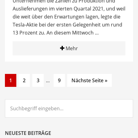
Unternehmen die Zahlen zu Produktion und
Auslieferungen im vierten Quartal 2021, und weil
die weit über den Erwartungen lagen, legte die
Tesla-Aktie bei der ersten Gelegenheit um rund
13 Prozent zu. An diesem Mittwoch …
Mehr
Go
Go
Go
Interim
Go
1
2
3
…
9
Nächste Seite »
to
to
to
pages
to
page
page
page
omitted
page
Suchbegriff
eingeben...
NEUESTE BEITRÄGE