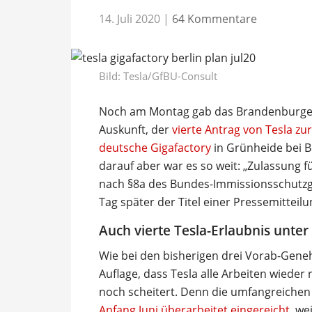
14. Juli 2020
|
64 Kommentare
Bild: Tesla/GfBU-Consult
Noch am Montag gab das Brandenburger
Auskunft, der
vierte Antrag von Tesla z
deutsche Gigafactory
in Grünheide bei Be
darauf aber war es so weit: „Zulassung
nach §8a des Bundes-Immissionsschutzges
Tag später der Titel einer Pressemitteil
Auch vierte Tesla-Erlaubnis unter
Wie bei den bisherigen drei Vorab-Gene
Auflage, dass Tesla alle Arbeiten wieder
noch scheitert. Denn die umfangreiche
Anfang Juni überarbeitet eingereicht
, w