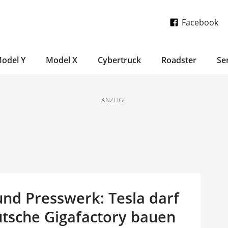
Facebook
odel Y
Model X
Cybertruck
Roadster
Se
ANZEIGE
und Presswerk: Tesla darf
utsche Gigafactory bauen