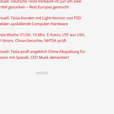
tuell: Deutsche Tesla-Verkäufe im Juli um zwei
rittel gesunken – Rest Europas gemischt
ktuell: Tesla-Kunden mit Light-Version von FSD
elden ausfallende Computer-Hardware
esla-Woche 31/26: 10 Mio. E-Autos, LFP aus USA,
V-Strom, China-Gerüchte, NHTSA prüft
tuell: Tesla prüft angeblich China-Abspaltung für
usion mit SpaceX, CEO Musk dementiert
ANZEIGE