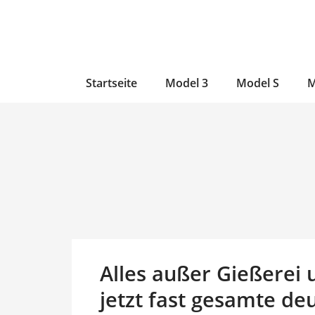
Zum
Skip
Zum
Inhalt
to
Inhalt
wechseln
main
wechseln
content
Startseite
Model 3
Model S
M
Alles außer Gießerei 
jetzt fast gesamte de