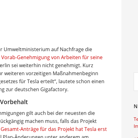
 Umweltministerium auf Nachfrage die
ur Vorab-Genehmigung von Arbeiten für seine
rlin sei weiterhin nicht genehmigt. Kurz
 für weiteren vorzeitigen Maßnahmenbeginn
Su
etzes für Tesla erteilt“, lautete schon einen
ei
ung zur deutschen Gigafactory.
 Vorbehalt
N
hmigungen gilt auch bei der neuesten die
T
 rückgängig machen muss, falls das Projekt
I
n
Gesamt-Anträge für das Projekt hat Tesla erst
eil Plan-Änderungen unter anderem am