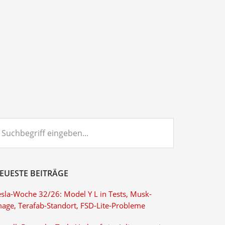
chbegriff
ngeben...
EUESTE BEITRÄGE
esla-Woche 32/26: Model Y L in Tests, Musk-
mage, Terafab-Standort, FSD-Lite-Probleme