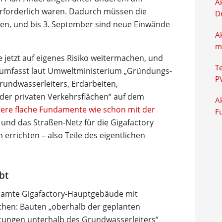
Ak
rforderlich waren. Dadurch müssen die
D
en, und bis 3. September sind neue Einwände
A
m
e jetzt auf eigenes Risiko weitermachen, und
T
nis umfasst laut Umweltministerium „Gründungs-
P
undwasserleiters, Erdarbeiten,
er privaten Verkehrsflächen“ auf dem
Ak
itere flache Fundamente wie schon mit der
F
und das Straßen-Netz für die Gigafactory
errichten – also Teile des eigentlichen
bt
gesamte Gigafactory-Hauptgebäude mit
ichen: Bauten „oberhalb der geplanten
tungen unterhalb des Grundwasserleiters“