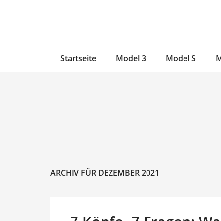
Zum
Skip
Zum
Inhalt
to
Inhalt
wechseln
main
wechseln
content
Startseite
Model 3
Model S
M
ARCHIV FÜR DEZEMBER 2021