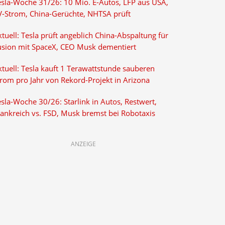
esla-Woche 31/26: 10 Mio. E-Autos, LFP aus USA,
V-Strom, China-Gerüchte, NHTSA prüft
tuell: Tesla prüft angeblich China-Abspaltung für
usion mit SpaceX, CEO Musk dementiert
tuell: Tesla kauft 1 Terawattstunde sauberen
trom pro Jahr von Rekord-Projekt in Arizona
sla-Woche 30/26: Starlink in Autos, Restwert,
rankreich vs. FSD, Musk bremst bei Robotaxis
ANZEIGE