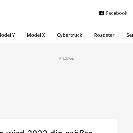
Facebook
odel Y
Model X
Cybertruck
Roadster
Se
ANZEIGE