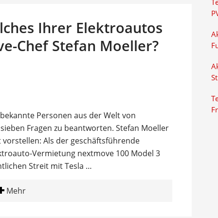
T
P
lches Ihrer Elektroautos
Ak
ve-Chef Stefan Moeller?
F
Ak
S
Te
F
 bekannte Personen aus der Welt von
e sieben Fragen zu beantworten. Stefan Moeller
 vorstellen: Als der geschäftsführende
lektroauto-Vermietung nextmove 100 Model 3
tlichen Streit mit Tesla …
Mehr