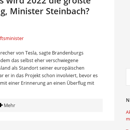
s wird 2022 die größte
g, Minister Steinbach?
precher von Tesla, sagte Brandenburgs
chdem das selbst eher verschwiegene
and als Standort seiner europäischen
Su
r er in das Projekt schon involviert, bevor es
ei
t mit einer Erinnerung an einen Überflug mit
N
Mehr
A
m