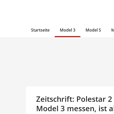
Zum
Skip
Zum
Inhalt
to
Inhalt
wechseln
main
wechseln
content
Startseite
Model 3
Model S
M
Zeitschrift: Polestar 
Model 3 messen, ist a