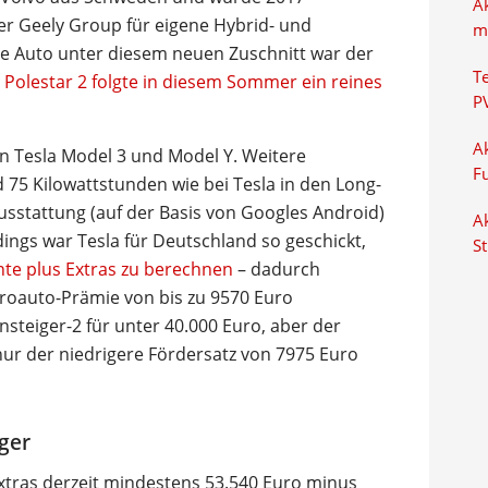
A
 Geely Group für eigene Hybrid- und
m
ste Auto unter diesem neuen Zuschnitt war der
T
Polestar 2 folgte in diesem Sommer ein reines
P
Ak
en Tesla Model 3 und Model Y. Weitere
F
d 75 Kilowattstunden wie bei Tesla in den Long-
sstattung (auf der Basis von Googles Android)
Ak
dings war Tesla für Deutschland so geschickt,
S
nte plus Extras zu berechnen
– dadurch
troauto-Prämie von bis zu 9570 Euro
steiger-2 für unter 40.000 Euro, aber der
nur der niedrigere Fördersatz von 7975 Euro
iger
Extras derzeit mindestens 53.540 Euro minus