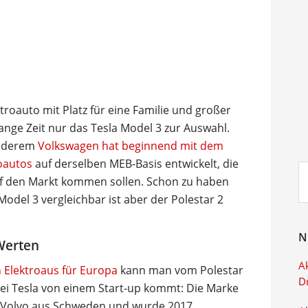
roauto mit Platz für eine Familie und großer
lange Zeit nur das Tesla Model 3 zur Auswahl.
 anderem
Volkswagen hat beginnend mit dem
roautos
auf derselben MEB-Basis entwickelt, die
Su
f den Markt kommen sollen. Schon zu haben
ei
odel 3 vergleichbar ist aber der Polestar 2
N
Werten
Ak
Elektroaus für Europa
kann man vom Polestar
D
bei Tesla von einem Start-up kommt: Die Marke
n Volvo aus Schweden und wurde 2017