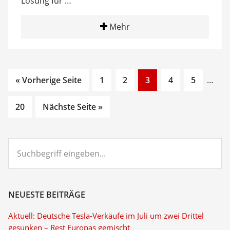
Lösung für …
Mehr
Go
Go
Go
Go
Go
Inter
« Vorherige Seite
1
2
3
4
5
…
to
to
to
to
to
pages
Go
page
page
page
page
page
omitt
20
Nächste Seite »
to
page
Suchbegriff
eingeben...
NEUESTE BEITRÄGE
Aktuell: Deutsche Tesla-Verkäufe im Juli um zwei Drittel
gesunken – Rest Europas gemischt