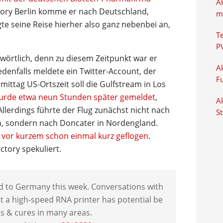
A
tory Berlin komme er nach Deutschland,
m
te seine Reise hierher also ganz nebenbei an,
T
P
wörtlich, denn zu diesem Zeitpunkt war er
Ak
edenfalls meldete ein Twitter-Account, der
F
mittag US-Ortszeit soll die Gulfstream in Los
rde etwa neun Stunden später gemeldet
,
Ak
llerdings führte der Flug zunächst nicht nach
S
en, sondern nach Doncater in Nordengland.
 vor kurzem schon einmal kurz geflogen
.
ctory spekuliert.
ed to Germany this week. Conversations with
 a high-speed RNA printer has potential be
es & cures in many areas.