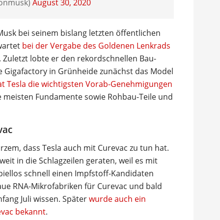
lonmusk)
August 30, 2020
usk bei seinem bislang letzten öffentlichen
wartet
bei der Vergabe des Goldenen Lenkrads
. Zuletzt lobte er den rekordschnellen Bau-
ie Gigafactory in Grünheide zunächst das Model
hat Tesla die wichtigsten Vorab-Genehmigungen
e meisten Fundamente sowie Rohbau-Teile und
vac
zem, dass Tesla auch mit Curevac zu tun hat.
eit in die Schlagzeilen geraten, weil es mit
iellos schnell einen Impfstoff-Kandidaten
baue RNA-Mikrofabriken für Curevac und bald
nfang Juli wissen. Später
wurde auch ein
evac bekannt
.