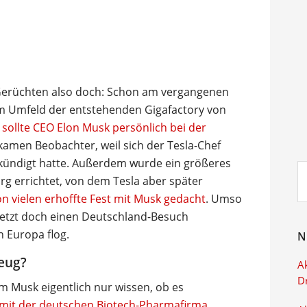
Gerüchten also doch: Schon am vergangenen
m Umfeld der entstehenden Gigafactory von
,
sollte CEO Elon Musk persönlich bei der
 kamen Beobachter, weil sich der Tesla-Chef
kündigt hatte. Außerdem wurde ein größeres
Su
g errichtet, von dem Tesla aber später
ei
on vielen erhoffte Fest mit Musk gedacht
. Umso
 jetzt doch einen Deutschland-Besuch
 Europa flog.
N
zeug?
Ak
D
m Musk eigentlich nur wissen, ob es
a mit der deutschen Biotech-Pharmafirma