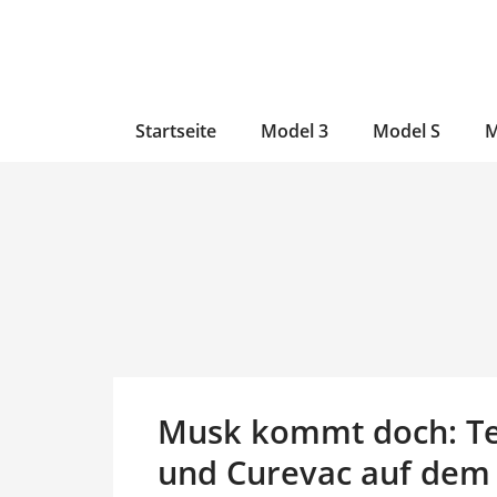
Zum
Skip
Zum
Inhalt
to
Inhalt
wechseln
main
wechseln
content
Startseite
Model 3
Model S
M
Musk kommt doch: Tes
und Curevac auf dem