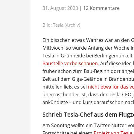
31. August 2020
|
12 Kommentare
Bild: Tesla (Archiv)
Ein bisschen etwas Wahres war an den 
Mittwoch, so wurde Anfang der Woche i
Tesla in Grünheide bei Berlin gemunkelt
Baustelle vorbeischauen
. Auf diese Idee
früher schon zum Bau-Beginn dort ange
Zelt auf dem Giga-Gelände in Brandenbur
mitteilen ließ, es sei
nicht etwa für das v
überraschender ist, dass der Tesla-CEO
ankündigte – und kurz darauf schon nach
Schrieb Tesla-Chef aus dem Flug
Am Sonntag wollte ein Twitter-Nutzer vo
Fortschritte bei einem
Projekt von Tesl