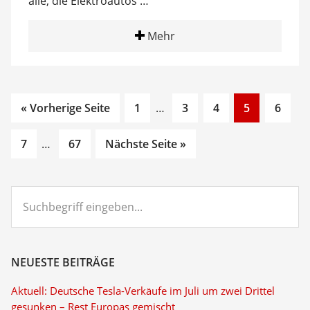
alle, die Elektroautos …
Mehr
Go
Interim
Go
Go
Go
Go
« Vorherige Seite
1
…
3
4
5
6
to
pages
to
to
to
to
Go
Interim
Go
page
omitted
page
page
page
page
7
…
67
Nächste Seite »
to
pages
to
page
omitted
page
Suchbegriff
eingeben...
NEUESTE BEITRÄGE
Aktuell: Deutsche Tesla-Verkäufe im Juli um zwei Drittel
gesunken – Rest Europas gemischt