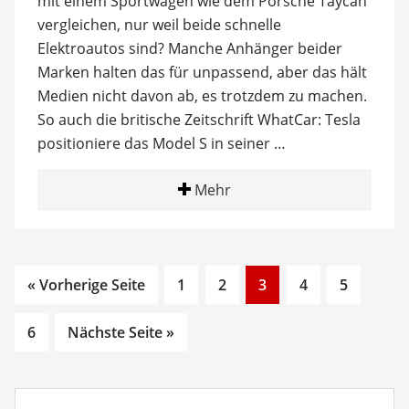
mit einem Sportwagen wie dem Porsche Taycan
vergleichen, nur weil beide schnelle
Elektroautos sind? Manche Anhänger beider
Marken halten das für unpassend, aber das hält
Medien nicht davon ab, es trotzdem zu machen.
So auch die britische Zeitschrift WhatCar: Tesla
positioniere das Model S in seiner …
Mehr
Go
Go
Go
Go
Go
« Vorherige Seite
1
2
3
4
5
to
to
to
to
to
Go
page
page
page
page
page
6
Nächste Seite »
to
page
Suchbegriff