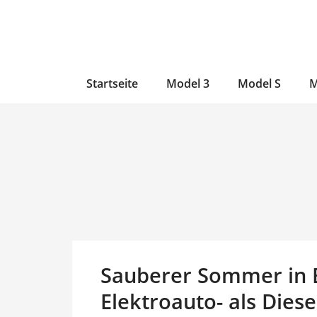
Zum
Skip
Zum
Inhalt
to
Inhalt
wechseln
main
wechseln
content
Startseite
Model 3
Model S
M
Sauberer Sommer in 
Elektroauto- als Dies