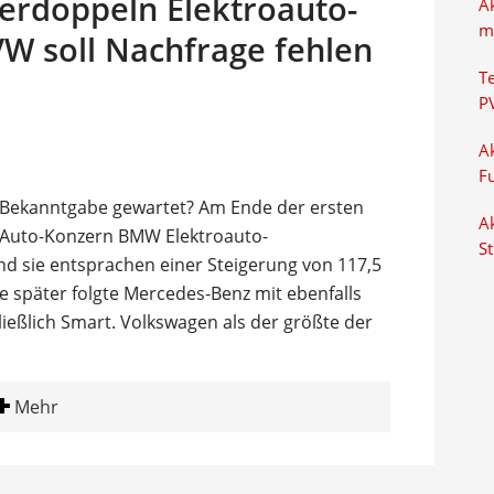
rdoppeln Elektroauto-
A
m
VW soll Nachfrage fehlen
T
P
Ak
F
 Bekanntgabe gewartet? Am Ende der ersten
Ak
r Auto-Konzern BMW Elektroauto-
S
und sie entsprachen einer Steigerung von 117,5
 später folgte Mercedes-Benz mit ebenfalls
ließlich Smart. Volkswagen als der größte der
Mehr