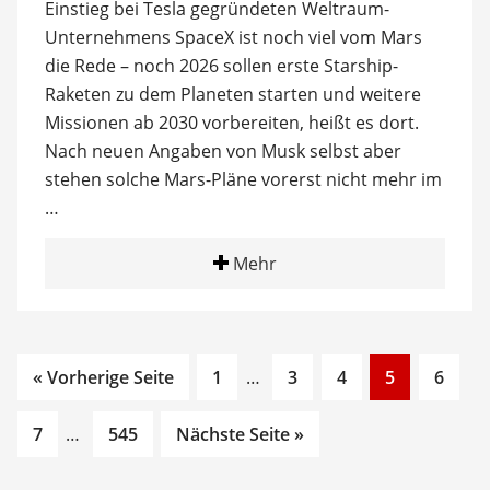
Einstieg bei Tesla gegründeten Weltraum-
Unternehmens SpaceX ist noch viel vom Mars
die Rede – noch 2026 sollen erste Starship-
Raketen zu dem Planeten starten und weitere
Missionen ab 2030 vorbereiten, heißt es dort.
Nach neuen Angaben von Musk selbst aber
stehen solche Mars-Pläne vorerst nicht mehr im
…
Mehr
Go
Interim
Go
Go
Go
Go
« Vorherige Seite
1
…
3
4
5
6
to
pages
to
to
to
to
Go
Interim
Go
page
omitted
page
page
page
page
7
…
545
Nächste Seite »
to
pages
to